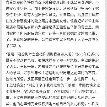
命受到威胁等特殊情况下才会被派到妃子或公主身边的，不
过安心年岁还小，加上是容妃发话，从宫廷侍卫里面召个贴
身侍卫倒也没有人提出什么异议。在皇宫内，贴身侍卫理应
住在女眷寝宫外的独立厢房中远离女眷，但容妃却以公主年
级还小需要贴身照料为由硬是将王猛留在了她的寝宫里，同
时撤掉了所有服侍的宫女，还将一直照顾她的贺嬷嬷也带走
了。随着容妃的离开，公主寝宫中留下的两个人又一次陷入
了沉默中。
“嘻嘻！没想到本宫会把你调到我身边来吧？”安心年纪还小，
最受不得这种气氛，很快就抛开了那一丝尴尬，主动的挑起
了话头。王猛一愣，才知道要自己做贴身侍卫居然是公主本
人的意思，联系到与公主初遇时的经历与之前容妃的态度，
他似有所悟，反正事情已经走到了这一步，索性抛开一切，
于是轻笑道：“别忘了老子我可是你的干爹呢，乖闺女快来让
爹爹抱抱！”边说边张开双臂，心里却想起了自己家的女儿
来，不过奇怪的是虽然安心的年龄比自己的女儿还要小一
些，他的心里却完全没有把她当成自己的女儿看待，也许是