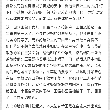
豫都没有就立刻接受了容妃的安排：调他去做公主的‘贴身’侍
卫！不过接下来容妃的一句话还是差点把他吓死：“本宫要安
心认你做她的义父，而她以后就是你的干女儿！”
认一国公主做干女儿，和皇帝老子抢饭碗，王猛恐怕是千百
年来的第一人了。不过在容妃的强烈坚持下，他还是相当识
时务的同意了，而容妃给公主的理由是：身处禁宫身份不
便！若是不想当太监就只能如此。在公主寝宫中，安心恭恭
敬敬的跪在王猛面前，给他叩了八个响头，然后端起一盏香
茶敬给他；王猛颤抖着手接过来喝了一口，然后从怀中掏出
那条容妃早就准备好的用金银丝栓着的翡翠白玉吊坠，温柔
的为安心戴在了玉颈上，在容妃的要求下，从这时开始安心
在私下里就要改口称呼王猛为干爹了。容妃叮咛二人不得随
意将关系外传后，就带着贺嬷嬷施施然的回宫了，临行前递
给王猛一个富含深意的眼神，王猛心里猛抽搐了一下，回复
了一个肯定的眼神。
安心的脸变得绯红起来，本来贴身侍卫是在皇家人外出或生