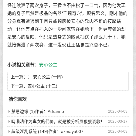
经连续泄了两次身子，王猛也不由松了一口气，因为他发现
她的身子居然是极品的名器‘千蚓奇穴’，顾名思义，刚才他的
分身真有遭遇到千百只蚯蚓般被安心的软肉不断的按摩蠕
动，让他差点在插入的一瞬间就输在她胯下，但更夸张的却
是安心的反映，他只是热身式的随意抽送了那么几十下，她
就接连泄了两次身，这一发现让王猛更是兴奋不已。
小说相关章节：
安心公主
上一篇：：
安心公主 (十四)
下一篇：
安心公主 (十二)
猜你喜欢
禁忌边缘 (1)作者：Adranne
2025-04-03
鸣濑晴作为卑女的代价，就是被分析员狠狠调教！
2025-03-17
(完)作者：空琉lemon
超级淫乱系统 (149)作者：akmaya007
2025-04-03