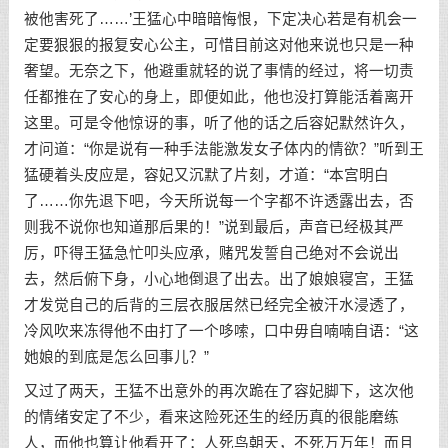
被他害死了……’王猛心中暗暗悔恨，下定决心若是有机会一
定要狠狠的报复安心公主，可惜目前这对他来说也只是一种
奢望。无奈之下，他避重就轻的说了事情的经过，将一切责
任都推在了安心的身上，即便如此，他也没打算能活着离开
这里。可是令他惊讶的事，听了他的话之后容妃默然许久，
才问道：“你是说有一种手法能激发女子体内的情欲？”听到王
猛硬着头皮应是，容妃又沉默了片刻，才道：“本宫明白
了……你先退下吧，今天所说每一个字都不许透露出去，否
则我不说你也知道那后果的！”说到最后，声音已经极其严
厉，吓得王猛急忙叩头应承，赌咒发誓自己绝对不会说出
去，然后俯下身，小心地倒退了出去。出了娘娘寝宫，王猛
才发觉自己的后背的三层衣服居然已经完全被汗水浸透了，
冷风吹来冻得他不由打了一个哆嗦，口中毋自喃喃自语：“这
她娘的到底是怎么回事儿？”
又过了两天，王猛不出意外的再次跪在了容妃脚下，这次他
的情绪安定了不少，看来这险死还生的经历真的很能磨练
人，而他也算让他看开了：人死鸟朝天，不死万万年！而且