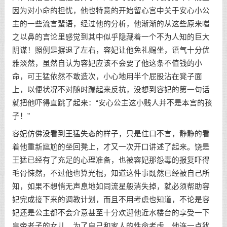
因为对小命的担忧，他也特意的开始留心宫中关于安心小公
主的一些流言蜚语，经过他的分析，他渐渐的从这些原来嗤
之以鼻的言论里感觉到其中似乎隐藏着一个不为人知的巨大
阴谋！照例是摒退了左右，容妃让他免礼赐坐，语气十分优
雅淡然，虽然自认为容妃应该不会要了他这条不值钱的小
命，可王猛依然不敢造次，小心地用半个屁股沾在凳子面
上，以便状况不对随时蹦起来反抗，没想到容妃的第一句话
就把他吓得直跳了起来：“安心公主这小贱人并不是本宫的孩
子！”
容妃仿佛没看到王猛失态的样子，只是住口不言，静静的看
着他重新尴尬的坐回凳上，才又一次开口讲述了起来。饶是
王猛已经有了充足的心理准备，也被容妃那怨毒的报复吓得
毛骨悚然，不过他也算光棍，知道这件事既然已经被自己所
知，如果不想悄无声息地如同流星般消失掉，就必须帮助容
妃完成接下来的调教计划，而且不用考虑也知道，不论是容
妃还是公主都不会介意甚至十分欢迎他近水楼台的享受一下
皇帝老子的女儿。为了自己和家人的性命考虑，他连一点犹