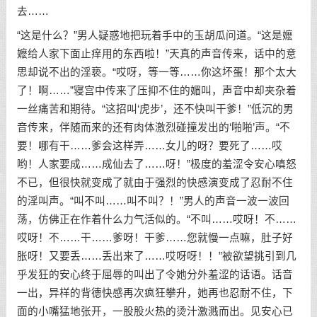
去……
“这是什么？”男人疑惑地把玩着手中的玉胡瓜问道。“这是嬷
嬷给人家下面止痒用的东西啦！”天真的声音传来，话中的意
思却说不出的淫亵。“哎呀，等一等……你这坏蛋！那个太大
了！啊……”寝宫中传来了压抑不住的媚叫，声音中却夹杂着
一丝痛苦和期待。“这招叫‘虎步’，还不快叫干爹！”低沉的男
音传来，伴随而来的还有肉体激烈碰撞发出的‘啪啪’声。“不
要！哪有干……爹会这样弄……女儿的呀？要死了……哎
哟！人家要成……成仙去了……呀！”极度的羞涩令安心嗔怒
不已，但很快就变成了就由于强烈的快感演变成了忍耐不住
的淫叫声。“叫不叫……叫不叫？！”男人的声音一波一波回
荡，仿佛正在作着什么力气活似的。“不叫……哎呀！不……
哎呀！不……干……爹呀！干爹……您就慢一点嘛，肚子好
胀呀！又要丢……丢出来了……哎呀呀！！”被欲望挑引到几
乎发狂的安心终于屈辱的叫出了令她分外羞涩的话语。话音
一出，异样的背德快感再次疯狂攀升，她再也忍耐不住，下
面的小嘴猛地张开，一股股火热的烫汁激溅而出。见安心已