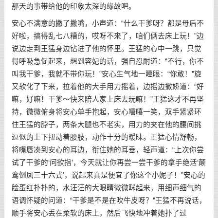
那天的事带给他的印象太深的缘故吧。
安心不满意的撇了撇嘴，小声道：“什么干爹呀？都是母后不
好啦，搞得乱七八糟的，哎呀不来了，咱们俩去床上玩！”边
说边走到王猛身边钻进了他的怀里。王猛的心中一跳，只觉
得呼吸急促起来，想到容妃的话，强自忍耐道：“不行，你不
叫我干爹，我就不带你玩！”安心生气地一瞪眼：“你敢！”旋
又软化了下来，拉着他的大手用力摇着，边摇边撒娇道：“好
嘛，好嘛！干爹～快来陪人家上床去玩嘛！”王猛这才不再坚
持，微微俯身将安心单手抱起，安心嘻嘻一笑，双手紧紧环
住王猛的脖子，两条大腿也不老实，用力的夹在他的腰间挑
逗似的上下扭动着腰肢，动作十分的暧昧。王猛心情舒畅，
将嘴唇凑到安心的耳边，衔住她的耳垂，轻声道：“上次你尝
试了干爹的‘问欲指’，今天就让你再尝一尝干爹的拿手绝活‘颠
鸾倒凤三十六式’，说起来真是便宜了你这个小妮子！”安心的
脸蛋红扑扑的，水汪汪的大眼睛微微眯起来，用细声细气的
语调怀疑的问道：“干爹是不是在吹牛皮呀？”王猛不再说话，
顺手将安心丢在柔软的床上，然后飞快地冲着她扑了过