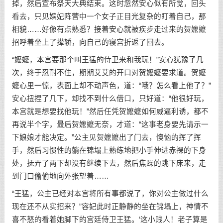
掉，然后宣布祭天大典结束。这时忽然安心似有所觉，回头
看去，只见嫔妃阵营中一个女子正目光复杂的盯着自己，那
相貌……好像有点熟悉？接着安心就被疾步走过来的贺嬷嬷
招呼着坐上了撵轿，向自己的寝宫折返了回去。
“嬷嬷，本宫要那个叫王猛的侍卫来和我玩！”安心犹豫了几
次，终于忍耐不住，期期艾艾的开口对贺嬷嬷要求道。贺嬷
嬷心里一惊，表面上却不动声色，道：“哦？怎么看上他了？”
安心扭捏了几下，却找不到什么借口，只好道：“他很好玩，
本宫就是想要找他玩！”然后任凭贺嬷嬷如何威逼利诱，都不
再说半个字，最后贺嬷嬷无奈，才道：“这事老身要先请示一
下娘娘才能决定。”公主见贺嬷嬷出了门去，懊恼的挥了挥
手，然后习惯性的躺在锦塌上熟练地把小手伸进赤裸的下身
处，抚弄了两下却没有继续下去，然后焦躁的跳下床来，走
到门口偷偷地向外张望着……
“王猛，公主已经对本宫将所有事都说了，你对公主做过什么
现在还不从实招来？”容妃此时正静静的坐在锦塌上，神情不
喜不怒的看着她脚下的宫廷侍卫王猛。‘这小贱人！老子算是