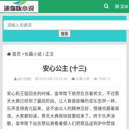
菜单
搜索
首页
>
长篇小说
/ 正文
安心公主 (十三)
[db:作者]
2025-06-13 13:18
长篇小说
7520 ℃
安心和王猛回去的时候，皇帝陛下依然在念着祈文，不过祭
天大典已经到了最后阶段，让人昏昏欲睡的音乐忽然一转，
乐声变得高亢起来，这不由众人的精神见好，情绪也跟着高
涨，大家都知道，祭天大典很快就要结束了。终于乐声消
散，皇帝陛下站在祭坛旁看着佣人们把祭品送到炉中焚烧