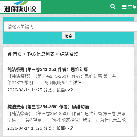
菜单
搜索
首页
> TAG信息列表 > 纯洁祭殇
纯洁祭殇 (第三卷243-253)作者：思维幻痛
【纯洁祭殇】（第三卷243-253） 作者：思维幻痛 第三卷
第243章 黎明 “啊啊啊啊啊！”
[详细]
2026-04-14 14:25
分类：
长篇小说
纯洁祭殇 (第三卷254-259) 作者：思维幻痛
【纯洁祭殇】（第三卷254-259） 作者：思维幻痛 第三卷 黑暗
命运 第254章 “你不能这样做！我无罪，为什么芙兰能
当摄政，我在外孤身打拼，回来后力拼霍林斯，受尽折辱，这都
2026-04-14 14:25
分类：
长篇小说
是为了教国，难道你成家立业、为
[详细]