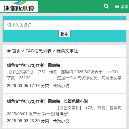
菜单
搜索
首页
> TAG信息列表 > 绿色文学社
绿色文学社 (73)作者：露幽梅
【绿色文学社】（73） 作者：露幽梅 2026/3/2发表于：sis001
字数：23132 —— 这是一个人气偶像女友、病娇重女学
妹、校花千金大小姐、冷面飒爽同级生、天使般纯洁可爱善良的
2026-03-05 17:16
分类：
长篇小说
妹妹、不善言辞但温柔娴淑的妈妈
[详细]
绿色文学社 (72)作者：露幽梅 - 长篇色情小说
【绿色文学社】（72） 作者：露幽梅
2025/08/01 发布于 第一会所
[详细]
2025-08-02 23:30
分类：
长篇小说