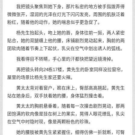
我把镜头聚焦到她下身，那片私密的地方被手指拨弄得
微微张开，湿润的光泽在灯光下闪闪发亮，周围的肌肤泛着
粉红，随着他的动作，她的喘息似乎更急促了。
杨先生抬起头，吻上她的唇，身体往前一挺，两人紧密
贴合，她的双腿缠上他的腰，床铺剧烈晃动起来，胸前的两
团软肉随着节奏上下起伏，乳尖在空气中划出诱人的弧线。
我看得目不转睛，手心里的汗都快把望远镜滑掉。
再把镜头转向24栋17楼，黄先生的卧室同样没拉窗帘，
屋里的场景比杨先生家还要火辣。
黄太太背对着窗户，跪在床上，臀部高高翘起，黄先生
站在她身后，双手扶着她的腰，身体猛烈撞击着。
黄太太的胸前悬垂着，随着每一次撞击剧烈晃动，那两
团饱满的软肉像是挂在树上的果实，晃得人眼花缭乱，乳尖
在空气中时隐时现，像是两颗粉色的珍珠。
她的腰肢被黄先生紧紧握住，细得仿佛一折就断，可臀