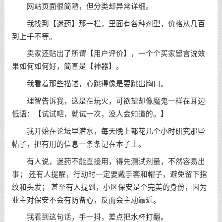
网站页面很简陋，但分类却异常详细。
我找到【迷药】那一栏，里面有各种剂型，价格从几百
到上千不等。
卖家还贴出了所谓【用户评价】，一个个买家留言说效
果如何如何好，简直是【神器】。
我看着那些描述，心跳得像是要跳出胸口。
理智告诉我，这是在玩火，可欲望却像魔鬼一样在耳边
低语：【试试吧，就试一次，没人会知道的。】
我开始在论坛里潜水，每天晚上都花几个小时研究那些
帖子，把有用的信息一条条记在本子上。
有人说，迷药不能直接用，得先测试剂量，不然容易出
事； 还有人提醒，行动时一定要戴手套和帽子，避免留下指
纹和头发； 甚至有人提到，小区保安是个完美的身份，因为
业主对保安不会有防备心，反而会主动靠近。
我看到这句话，手一抖，差点把水杯打翻。