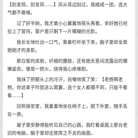
【别发现，别发现……】风从耳边刮过，我缩成一团，连大
气都不敢喘。
过了好半晌，我才敢小心翼翼地探头再看，幸好她已经
拉上了窗帘，窗户里只剩下一片模糊的光影。
我长长地吐出一口气，靠着栏杆坐下来，脑子里却全是
她刚才的身影。
那白皙的皮肤，纤细的腰肢，还有她无意间流露出的慵
懒姿态，像是一把火，烧得我心痒难耐。
我抹了把额头上的冷汗，自嘲地笑了笑：【老杨啊老
杨，你这辈子咋就这么窝囊，连个女人都摸不到，只能干看
着……】
回到保安室，我重重地坐在椅子上，脱下外套，随手丢
在一旁。
屋子里安静得能听见自己的心跳，我盯着桌面上那台老
旧的电脑，脑子里却还是挥之不去的画面。