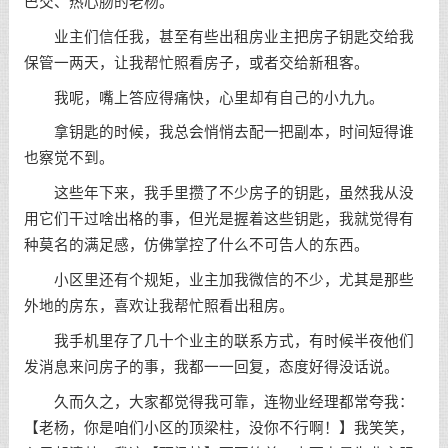
巴交、热心肠的老杨。
业主们信任我，甚至有些出租房业主把房子钥匙交给我
保管一两天，让我帮忙照看房子，或者交给新租客。
我呢，嘴上答应得痛快，心里却有自己的小九九。
拿钥匙的时候，我总会悄悄去配一把副本，时间短得谁
也察觉不到。
这些年下来，我手里攒了不少房子的钥匙，虽然我从没
用它们干过啥出格的事，但光是握着这些钥匙，我就觉得有
种莫名的满足感，仿佛掌控了什么不可告人的东西。
小区里还有个规矩，业主加我微信的不少，尤其是那些
外地的房东，喜欢让我帮忙照看出租房。
我手机里存了几十个业主的联系方式，有时候半夜他们
发消息来问房子的事，我都一一回复，态度好得没话说。
久而久之，大家都觉得我可靠，连物业经理都常夸我：
【老杨，你是咱们小区的顶梁柱，没你不行啊！】我笑笑，