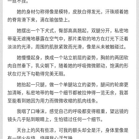
一丝不挂。
她的身材匀称得像是模特，皮肤白得发光，汗珠顺着她
的脊背滑下来，滴在瑜伽垫上。
她摆出一个下犬式，臀部高高翘起，双腿分开，私密地
带毫无遮掩地暴露在空气中，那片柔软的地方在灯光下泛着
淡淡的光泽，周围的肌肤紧致而光滑，像是从未被触碰过。
她慢慢起身，换成一个站立前屈的姿势，胸前的两团软
肉自然垂下，乳尖朝下，随着她的呼吸微微颤动，饱满的形
状在灯光下勾勒得完美无瑕。
她抬起一只腿，做一个单腿站立的姿势，腿间的轮廓更
加清晰，私密地带的每一个细节都被拉伸得一览无余，我甚
至能看到她因为用力而微微收缩的肌肉线条。
我咽了口唾沫，感觉自己的呼吸都变得粗重，望远镜的
镜头几乎贴到眼睛上，生怕错过任何一个细节。
天台上的风有些凉，可我的额头却全是汗，身体里像是
有一团火在烧，烧得我心浮气躁。