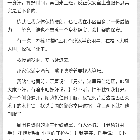
一身汗，算好时间，再回来上班，反正保安室上班跟休息其
实是差不多的。
练武让我身体保持硬朗，也让我在小区里多了一份威慑
力——毕竟，谁也不想惹一个身材结实、会打架的保安。
有一次，23栋10楼C座有个醉汉半夜闹事，在楼下大喊
大叫，惊扰了业主。
我接到投诉，立马赶过去。
那家伙满身酒气，嘴里嚷嚷着要找人算账。
我站在他面前，沉声说：【兄弟，这里是住宅区，吵到
大家不好，有啥事咱好好说。】他不听，挥拳就朝我打来，
我一个侧身躲开，顺势抓住他手腕，反扭到背后这是巴西柔
术里的木村锁，据说美国的警察常用这招，我三两下就把他
制服了。
周围看热闹的业主纷纷鼓掌，有人还喊：【老杨好身
手！ 不愧是咱们小区的守护神！】我笑笑，挥手说：【小