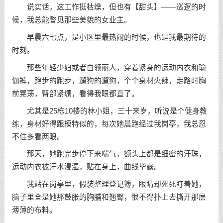
说实话，这工作挺枯燥，但也有【甜头】——巡逻的时
候，我总能瞥见那些美貌的女业主。
早晨六七点，是小区里最热闹的时候，也是我最期待的
时刻。
那些年轻少妇或者白领丽人，穿着紧身的运动内衣和瑜
伽裤，跑步的跑步，遛狗的遛狗，个个身材火辣，走路时胸
前晃荡，臀部紧绷，看得我眼都直了。
尤其是25栋10楼的林小姐，三十来岁，听说是个健身教
练，身材好得跟模特似的，每次她晨跑经过我岗亭，我总忍
不住多看两眼。
那天，她跑完步停下来喘气，额头上都是细密的汗珠，
运动内衣被汗水浸湿，贴在身上，曲线毕露。
我站在岗亭里，假装整理登记簿，眼睛却死死盯着她，
脑子里全是她那鼓胀的胸脯和翘臀，恨不得扑上去撕开那层
薄薄的布料。