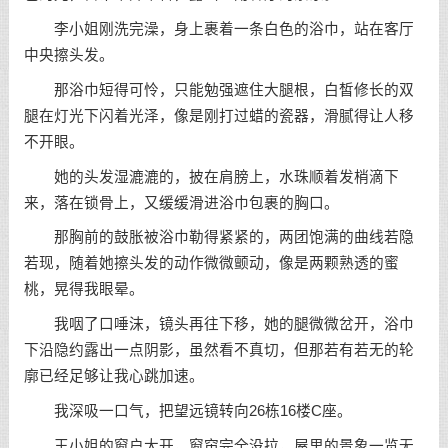
李小姐刚洗完澡，身上裹着一条白色的浴巾，站在客厅
中央擦头发。
那浴巾短得可怜，只能勉强遮住大腿根，白皙修长的双
腿在灯光下闪着光泽，像是刚打过蜡的瓷器，滑腻得让人移
不开眼。
她的头发湿漉漉的，披在肩膀上，水珠顺着发梢滴下
来，落在锁骨上，又缓缓滑进浴巾包裹的胸口。
那胸前的鼓胀被浴巾勒得紧紧的，两团饱满的曲线若隐
若现，随着她擦头发的动作微微颤动，像是两颗熟透的蜜
桃，晃得我眼晕。
我咽了口唾沫，镜头再往下移，她的腿微微岔开，浴巾
下沿隐约露出一点阴影，虽然看不真切，但那若有若无的轮
廓已经足够让我心跳加速。
我深吸一口气，把望远镜转向26栋16楼C座。
王小姐的窗户大开，窗帘完全没拉，屋里的景象一览无