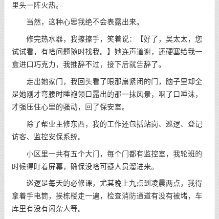
里头一阵火热。
当然，这种心思我绝不会表露出来。
修完热水器，我擦擦手，笑着说：【好了，吴太太，您
试试看，有啥问题随时找我。】她连声道谢，还硬塞给我一
盒进口巧克力，我推辞不过，接下后就告辞了。
走出她家门，我回头看了眼那扇紧闭的门，脑子里却全
是她刚才弯腰时睡袍领口露出的那一抹风景，咽了口唾沫，
才强压住心里的骚动，回了保安室。
除了帮业主修东西，我的工作还包括站岗、巡逻、登记
访客、监控安保系统。
小区里一共有五个大门，每个门都有监控室，我轮班的
时候得盯着屏幕，确保没啥可疑人员溜进来。
巡逻是每天的必修课，尤其晚上九点到凌晨两点，我得
拿着手电筒，挨栋楼走一遍，检查消防通道有没有被堵，车
库里有没有闲杂人等。