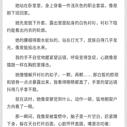
她站在卧室里，身上穿着一件浅灰色的职业套装，像是
刚下班回家。
她先是脱下外套，露出里面贴身的白色衬衫，衬衫下隐
约能看出内衣的轮廓。
她的腰细得跟水蛇似的，站在灯光下，皮肤白得几乎发
光，像是能掐出水来。
我的手不自觉地握紧望远镜，呼吸变得急促，心跳像是
擂鼓一样在胸腔里撞击。
她慢慢解开衬衫的扣子，一颗，两颗…… 那白皙的脖颈
和锁骨一点点暴露出来，我看得眼睛都直了，手里的望远镜
抖得几乎拿不稳。
就在这时，她像是察觉到什么，动作一顿，猛地朝窗户
方向看了一眼。
那一瞬间，我像是被雷劈中，脑子里一片空白，赶紧蹲
下身，躲在天台栏杆后面，心脏怦怦直跳，嘴里念叨着：