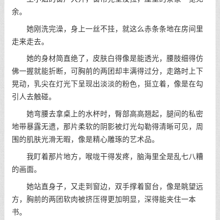
余。
她刚洗完澡，身上一丝不挂，就这么赤条条地在房间里
走来走去。
她的身材简直绝了，皮肤白得像是能透光，腰肢细得仿
佛一握就能折断，可胸前的两团却丰满得过分，走路时上下
晃动，乳尖在灯光下呈现出淡淡的粉色，挺立着，像是在勾
引人去触碰。
她弯腰去拿桌上的水杯时，臀部高高翘起，腿间的私密
地带暴露无遗，那片柔软的阴影被灯光勾勒得清晰可见，周
围的肌肤光滑无暇，像是精心雕琢的艺术品。
我盯着那片地方，喉咙干得发疼，脑海里全是乱七八糟
的画面。
她站直身子，又走到窗边，双手撑着窗台，像是眺望远
方，胸前的两团软肉被挤压得更加明显，深得能夹住一本
书。