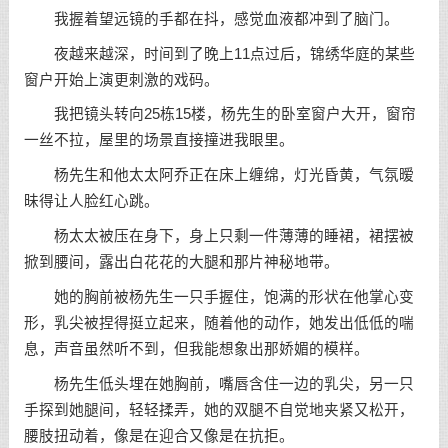
我握着望远镜的手都在抖，感觉血液都冲到了脑门。
夜越来越深，时间到了晚上11点过后，锦绣华庭的某些
窗户开始上演更刺激的戏码。
我把镜头转向25栋15楼，杨先生的卧室窗户大开，窗帘
一丝不拉，屋里的场景直接撞进我眼里。
杨先生和他太太阿乔正在床上缠绵，灯光昏黄，气氛暧
昧得让人脸红心跳。
杨太太被压在身下，身上只剩一件薄薄的睡裙，裙摆被
掀到腰间，露出白花花的大腿和那片神秘地带。
她的胸前被杨先生一只手握住，饱满的形状在他掌心变
形，乳尖被捏得挺立起来，随着他的动作，她发出低低的喘
息，声音虽然听不到，但我能想象出那娇媚的模样。
杨先生低头埋在她胸前，嘴唇含住一边的乳尖，另一只
手探到她腿间，轻轻揉弄，她的双腿不自觉地夹紧又松开，
腰肢扭动着，像是在迎合又像是在抗拒。