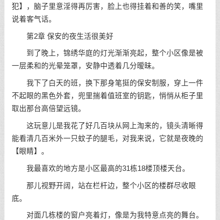
犯】，脑子里意淫得再厉害，脸上也得挂着和善的笑，嘴里
说着客气话。
第2章 保安的夜生活很美好
到了晚上，锦绣华庭的灯光渐渐亮起，整个小区像是被
一层柔和的光晕笼罩，安静中透着几分暧昧。
我下了白天的班，换下那身笔挺的保安制服，穿上一件
不起眼的黑色外套，兜里揣着值班室的钥匙，悄悄从柜子里
取出那台高倍望远镜。
这玩意儿是我花了好几百块从网上淘来的，镜头清晰得
能看清几百米外一只蚊子的腿毛，对我来说，它就是夜晚的
【眼睛】。
我最喜欢的地方是小区最高的31栋18楼顶楼天台。
那儿视野开阔，站在栏杆边，整个小区的楼群尽收眼
底。
对面几栋楼的窗户亮着灯，像是为我特意点亮的舞台。