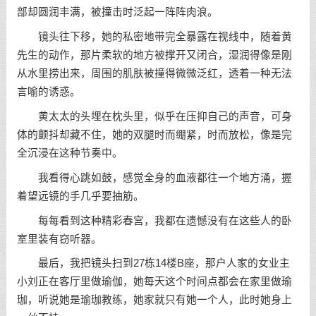
部却圆润丰满，被撞击时泛起一阵阵肉浪。
镜头往下移，她的私密地带完全暴露在视线中，随着黄
先生的动作，那片柔软的地方被撑开又闭合，湿润得像是刚
从水里捞出来，周围的肌肤被撞得微微泛红，透着一种无法
言喻的诱惑。
黄太太的头埋在枕头里，似乎在压抑自己的声音，可身
体的颤抖却藏不住，她的双腿时而绷紧，时而放松，像是完
全沉浸在这种节奏中。
我看得心跳如鼓，感觉全身的血液都往一个地方涌，握
着望远镜的手几乎要抽筋。
每每看到这种精彩春宫，我都在遗憾没有在这些人的卧
室里装有窃听器。
最后，我把镜头扫到27栋14楼B座，那户人家的女业主
小刘正在客厅里做瑜伽，她每天这个时间点都会在家里做瑜
珈，听说她是瑜珈教练，她家就只有她一个人，此时她身上