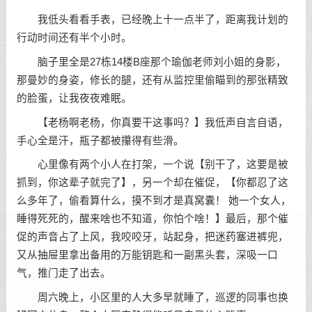
我低头看看手表，已经晚上十一点半了，距离我计划的
行动时间还有半个小时。
脑子里全是27栋14楼B座那个瑜伽老师刘小姐的身影，
那曼妙的身姿，修长的腿，还有从监控里偷瞄到的那张精致
的脸蛋，让我夜夜难眠。
【老杨啊老杨，你真要干这事吗？】我低声自言自语，
手心全是汗，瓶子都被攥得有些滑。
心里像有两个小人在打架，一个说【别干了，这要是被
抓到，你这辈子就完了】，另一个却在催促，【你都忍了这
么多年了，偷看算什么，摸不到才是真窝囊！ 她一个女人，
睡得死死的，醒来啥也不知道，你怕个啥！】最后，那个催
促的声音占了上风，我咬咬牙，站起身，把迷药塞进裤兜，
又从抽屉里拿出备用的万能钥匙和一副黑头套，深吸一口
气，推门走了出去。
周六晚上，小区里的人大多早就睡了，巡逻的同事也换