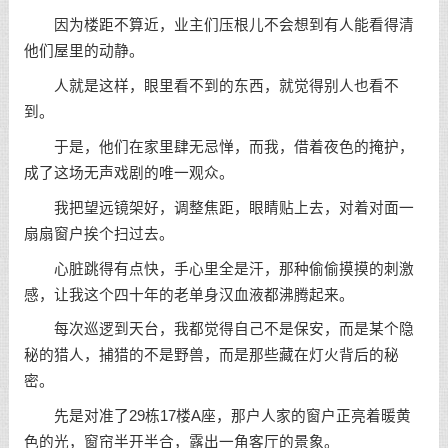
因为楼距不算近，业主们压根儿不会想到有人能看得清
他们屋里的动静。
人就是这样，眼里看不到的东西，就觉得别人也看不
到。
于是，他们在家里肆无忌惮，而我，借着夜色的掩护，
成了这场无声戏剧的唯一观众。
我把望远镜架好，调整焦距，眼睛贴上去，对着对面一
扇扇窗户挨个扫过去。
心脏跳得有点快，手心里全是汗，那种偷偷摸摸的刺激
感，让我这个四十年的老单身汉血液都沸腾起来。
每次巡逻到天台，我都觉得自己不是保安，而是某个隐
秘的猎人，捕猎的不是野兽，而是那些藏在灯火背后的秘
密。
先是对准了29栋17楼A座，那户人家的窗户正亮着暖黄
色的光，窗帘半开半合，露出一角客厅的景象。