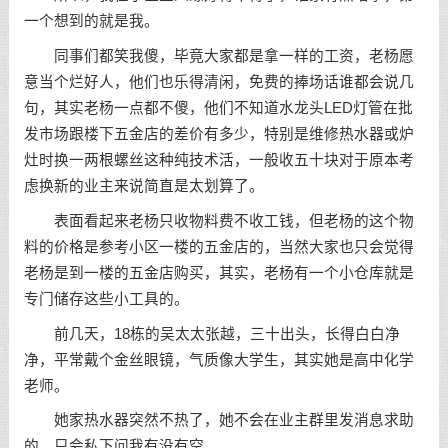
一个想到的就是我。
同事们都笑我傻，毕竟大家都是拿一样的工资，老杨愿
意当个烂好人，他们也乐得清闲，免费的捧场话谁都会说几
句，其实老杨一点都不傻，他们不知道水龙头LED灯管在批
发市场跟楼下五金店的差价有多少，特别是维修热水器或炉
灶时换一两根螺丝这种纯技术活，一般收五十块对于原本考
虑换新的业主来说简直是太划算了。
表面看起来老杨只收物料费不收工钱，但老杨的这个物
料的价格是参考小区一楼的五金店的，当然大家也只会觉得
老杨是到一楼的五金店购买，其实，老杨有一个小仓库就是
专门储存这些小工具的。
前几天，18栋的吴太太张越，三十出头，长得白白净
净，平常戴个金丝眼镜，气质像大学生，其实她是高中化学
老师。
她家热水器突然不热了，她不会在业主群里发消息求助
的，只会私下问我有没有空。