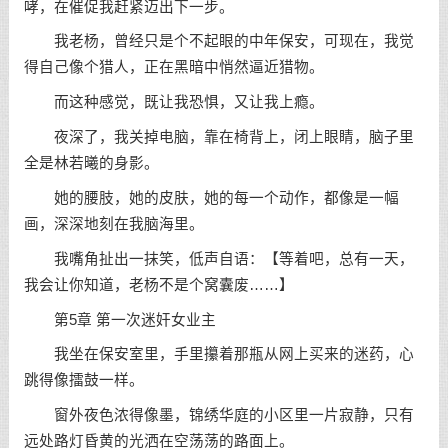
哮，在催促我赶紧迈出下一步。
我老杨，曾经只是个不起眼的中年保安，可现在，我觉
得自己像个猎人，正在黑暗中悄然逼近猎物。
而这种感觉，既让我恐惧，又让我上瘾。
夜深了，我关掉电脑，靠在椅背上，闭上眼睛，脑子里
全是林若曦的身影。
她的腰肢，她的皮肤，她的每一个动作，都像是一幅
画，深深地刻在我脑海里。
我嘴角扯出一抹笑，低声自语：【等着吧，总有一天，
我会让你知道，老杨不是个窝囊废……】
第5章 第一次迷奸女业主
我坐在保安室里，手里攥着那瓶从网上买来的迷药，心
跳得像擂鼓一样。
窗外夜色浓得像墨，锦绣华庭的小区里一片寂静，只有
远处路灯昏黄的光洒在空荡荡的路面上。