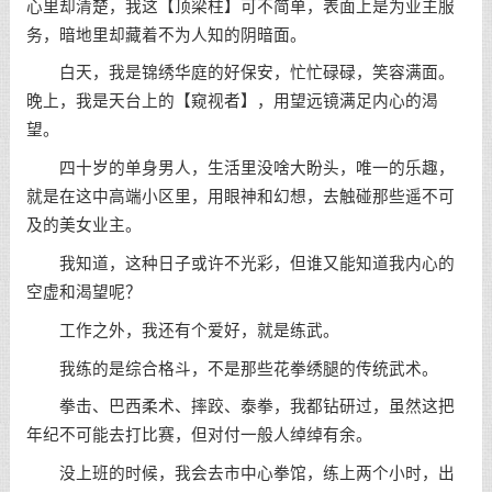
心里却清楚，我这【顶梁柱】可不简单，表面上是为业主服
务，暗地里却藏着不为人知的阴暗面。
白天，我是锦绣华庭的好保安，忙忙碌碌，笑容满面。
晚上，我是天台上的【窥视者】，用望远镜满足内心的渴
望。
四十岁的单身男人，生活里没啥大盼头，唯一的乐趣，
就是在这中高端小区里，用眼神和幻想，去触碰那些遥不可
及的美女业主。
我知道，这种日子或许不光彩，但谁又能知道我内心的
空虚和渴望呢？
工作之外，我还有个爱好，就是练武。
我练的是综合格斗，不是那些花拳绣腿的传统武术。
拳击、巴西柔术、摔跤、泰拳，我都钻研过，虽然这把
年纪不可能去打比赛，但对付一般人绰绰有余。
没上班的时候，我会去市中心拳馆，练上两个小时，出