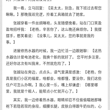
我一看，立马回复：【吴太太，别急，我下班过去帮您
瞅瞅。】那晚我巡完逻，拎着工具箱就去了她家。
张越穿着一件丝绸睡袍，头发随便挽着，站在门口笑盈
盈地招呼我：【老杨，辛苦你了，这么晚还麻烦你。】我摆
摆手，憨笑着说：【没事儿，吴太太，您的事就是我的
事。】
进屋修热水器的时候，我一边忙活一边跟她聊：【这热
水器估计是电池老化，我换个新的就好了。 您平时多注意，
还好你这次有叫我来，不然就危险了。】
张越站在旁边，点点头，语气里满是感激：【老杨，你
真是我们小区的福星，啥都会，啥都懂，要没你，我们这些
住户可怎么办啊。】我心里一乐，嘴上却谦虚：【哪里哪
里，我就是个粗人，能帮点小忙就开心了。】
其实，我一边修着热水器，眼睛却忍不住偷偷瞄她那睡
袍下若隐若现的身段，细腰长腿，皮肤白得跟牛奶似的，心