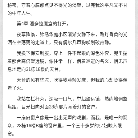
秘密，守着心底那点见不得光的渴望，过完我这平凡又不甘
的中年人生。
第4章 潘多拉魔盒的打开。
夜幕降临，锦绣华庭小区渐渐安静下来，路灯昏黄的光
洒在空荡荡的走道上，只有偶尔几声狗吠划破寂静。
我换下保安制服，穿上一件不起眼的深色外套，兜里揣
着那台高倍望远镜，像往常一样，借着巡逻的名义，悄无声
息地走向31栋18楼的天台。
天台的风有些凉，吹得我脸颊发麻，但我的心却烫得像
着了火。
我站在栏杆旁，深吸一口气，举起望远镜，熟练地调整
焦距，目光扫向对面28栋那片亮着灯的窗户。
一扇扇窗户像是一出出无声的戏剧，而我，是唯一的观
众，28栋16楼B座的窗户里，一个三十多岁的少妇映入眼
帘。