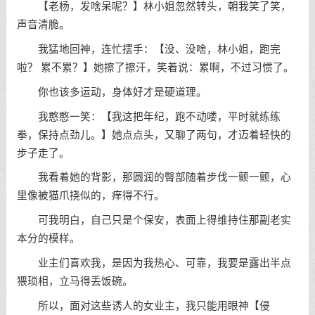
【老杨，发啥呆呢？】林小姐忽然转头，朝我笑了笑，
声音清脆。
我猛地回神，连忙摆手：【没、没啥，林小姐，跑完
啦？ 累不累？】她擦了擦汗，笑着说：累啊，不过习惯了。
你也该多运动，身体好才是硬道理。
我憨憨一笑：【我这把年纪，跑不动喽，平时就练练
拳，保持点劲儿。】她点点头，又聊了两句，才迈着轻快的
步子走了。
我看着她的背影，那圆润的臀部随着步伐一颤一颤，心
里像被猫爪挠似的，痒得不行。
可我明白，自己只是个保安，表面上得维持住那副老实
本分的模样。
业主们喜欢我，是因为我热心、可靠，我要是露出半点
猥琐相，立马得丢饭碗。
所以，面对这些诱人的女业主，我只能用眼神【侵