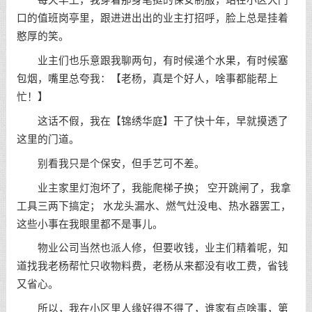
每天早上，我穿着那身笔挺的保安制服，站在小区大门
口的值班岗亭里，跟进进出出的业主打招呼，脸上总是挂着
憨厚的笑。
业主们也乐意跟我聊两句，有时候递个水果，有时候塞
包烟，嘴里总夸我：【老杨，真是个好人，啥事都能帮上
忙！】
这话不假，我在【锦绣华庭】干了快十年，早就摸透了
这里的门道。
别看我只是个保安，但手艺可不差。
业主家里灯泡坏了，我能爬梯子换； 空开跳闸了，我拿
工具三两下搞定； 水龙头漏水、燃气灶没电、热水器罢工，
这些小事在我眼里都不是事儿。
物业公司当然也派人修，但要收钱，业主们精着呢，知
道找我老杨帮忙只收物料费，老杨从来都没有收工费，省钱
又省心。
所以，我在小区里人缘好得不得了，谁家有点啥事，第