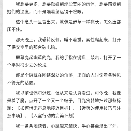
我想要更多，想要触碰到那些美丽的肉体，想要感受到
她们的温度，而不是隔着望远镜干瞪眼。
这个念头一旦冒出来，就像是野草一样疯长，怎么压都
压不住。
那天晚上，我辗转反侧，睡不着觉，索性爬起来，打开
了保安室里的那台破电脑。
屏幕亮起幽蓝的光，我的手指在键盘上敲击，打开了一
个平时很少去的论坛。
那是个隐藏在网络深处的角落，里面的人讨论着各种见
不得光的话题。
我以前也偶尔逛过，但从来没认真看过，可今晚，我像
是着了魔，点开了一个又一个帖子，目光贪婪地扫过那些标
题：【如何悄无声息地接近目标】、【迷药的使用技巧与注
意事项】、【入室行动的完美计划】……
我一条条地读着，心跳越来越快，手心甚至渗出了汗。