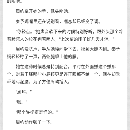
的眼睛。
周屿拿开她的手，低头吻她。
秦予嫣嘴里还在说别看，喘息却已经变了调。
“你轻点。”她声音软下来的时候特别好听，跟外头那个冷
着脸怼人的校花判若两人，“上次留的印子好几天才消。”
周屿没吭声，手从她腰间滑下去，摸到大腿内侧。秦予
嫣轻轻哼了一声，两条腿缠上他的腰。
她在这种时候总是特别配合。平时在外面嫌这个嫌那
个，对着王铎那些小屁孩更是连正眼都不给一个，现在却乖
乖地弓起腰，为了方便周屿插入。
“周屿。”
“嗯。”
“那个许栀挺奇怪的。”
周屿动作顿了一下。