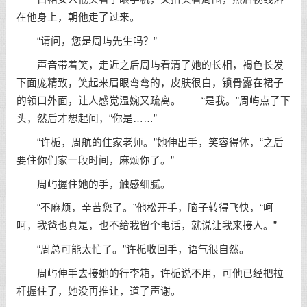
在他身上，朝他走了过来。
“请问，您是周屿先生吗？”
声音带着笑，走近之后周屿看清了她的长相，褐色长发
下面庞精致，笑起来眉眼弯弯的，皮肤很白，锁骨露在裙子
的领口外面，让人感觉温婉又疏离。 “是我。”周屿点了下
头，然后才想起问，“你是……”
“许栀，周航的住家老师。”她伸出手，笑容得体，“之后
要住你们家一段时间，麻烦你了。”
周屿握住她的手，触感细腻。
“不麻烦，辛苦您了。”他松开手，脑子转得飞快，“呵
呵，我爸也真是，也不给我留个电话，就说让我来接人。”
“周总可能太忙了。”许栀收回手，语气很自然。
周屿伸手去接她的行李箱，许栀说不用，可他已经把拉
杆握住了，她没再推让，道了声谢。