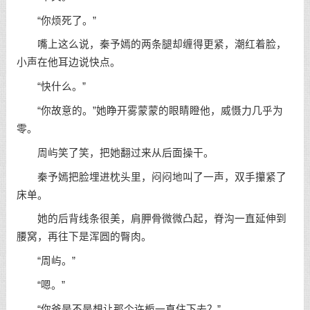
“你烦死了。”
嘴上这么说，秦予嫣的两条腿却缠得更紧，潮红着脸，
小声在他耳边说快点。
“快什么。”
“你故意的。”她睁开雾蒙蒙的眼睛瞪他，威慑力几乎为
零。
周屿笑了笑，把她翻过来从后面操干。
秦予嫣把脸埋进枕头里，闷闷地叫了一声，双手攥紧了
床单。
她的后背线条很美，肩胛骨微微凸起，脊沟一直延伸到
腰窝，再往下是浑圆的臀肉。
“周屿。”
“嗯。”
“你爸是不是想让那个许栀一直住下去？”