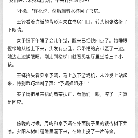
“我们经常来找周航玩，不会打扰到你吧？”
“不会。”许栀说，然后端着水杯回了书房。
王铎看着许栀的背影消失在书房门口，转头朝张达挤了
下眼睛。
秦予嫣下午睡了会儿午觉，醒来已经快四点了。她睡眼
惺忪地从楼上下来，头发有点乱，吊带裙的肩带歪了一边。
她边走边揉眼睛，刚走到楼梯口就看见客厅里坐着三个小
孩。
王铎抬头看见秦予嫣，马上放下游戏机，从沙发上站起
来，特别乖巧地叫了声：“予嫣姐姐好！”
秦予嫣把吊带裙的肩带扶正，看他们一眼，哼了一声算
是回应。
……
傍晚的时候，周屿和秦予嫣在外面院子里的银杏树下乘
凉。夕阳从树叶缝隙里漏下来，在地上投了一片碎金。