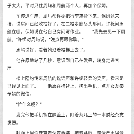
子太大，平时只住周屿和周航两个人，再加个保姆。
车停进车库，周屿帮许栀把行李箱拎下来。保姆过来
接，说房间已经收拾好了，在二楼走廊尽头那间。许栀问周
航在哪，保姆说在他自己房间写作业。 “我先去见一下周
航。”许栀对周屿说，“晚点再跟你聊。”
周屿说好，看着她沿着楼梯上去了。
他在原地站了几秒，意识到自己在发呆，转身走进客
厅。
楼上隐约传来周航的说话声和许栀轻柔的笑声，看来是
已经见上面了。 他靠在椅背上，掏出手机，点开女友秦
予嫣的微信。
“忙什么呢？”
发完他把手机搁在膝盖上，盯着茶几上的一本财经杂志
发愣。
封面上周伯彦穿着深灰西装，抱着胳膊，表情严肃得像