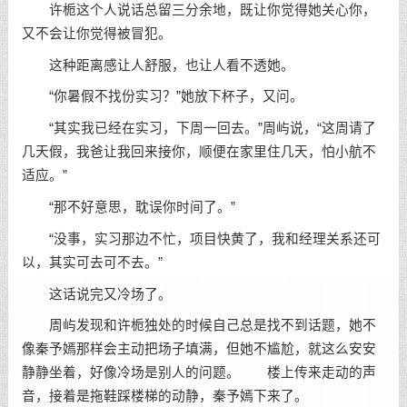
许栀这个人说话总留三分余地，既让你觉得她关心你，
又不会让你觉得被冒犯。
这种距离感让人舒服，也让人看不透她。
“你暑假不找份实习？”她放下杯子，又问。
“其实我已经在实习，下周一回去。”周屿说，“这周请了
几天假，我爸让我回来接你，顺便在家里住几天，怕小航不
适应。”
“那不好意思，耽误你时间了。”
“没事，实习那边不忙，项目快黄了，我和经理关系还可
以，其实可去可不去。”
这话说完又冷场了。
周屿发现和许栀独处的时候自己总是找不到话题，她不
像秦予嫣那样会主动把场子填满，但她不尴尬，就这么安安
静静坐着，好像冷场是别人的问题。 楼上传来走动的声
音，接着是拖鞋踩楼梯的动静，秦予嫣下来了。