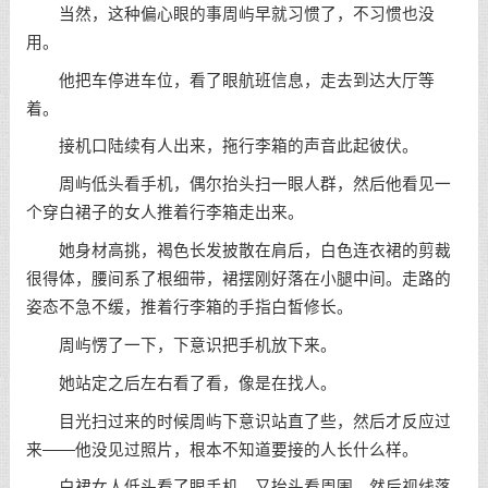
当然，这种偏心眼的事周屿早就习惯了，不习惯也没
用。
他把车停进车位，看了眼航班信息，走去到达大厅等
着。
接机口陆续有人出来，拖行李箱的声音此起彼伏。
周屿低头看手机，偶尔抬头扫一眼人群，然后他看见一
个穿白裙子的女人推着行李箱走出来。
她身材高挑，褐色长发披散在肩后，白色连衣裙的剪裁
很得体，腰间系了根细带，裙摆刚好落在小腿中间。走路的
姿态不急不缓，推着行李箱的手指白皙修长。
周屿愣了一下，下意识把手机放下来。
她站定之后左右看了看，像是在找人。
目光扫过来的时候周屿下意识站直了些，然后才反应过
来——他没见过照片，根本不知道要接的人长什么样。
白裙女人低头看了眼手机，又抬头看周围，然后视线落