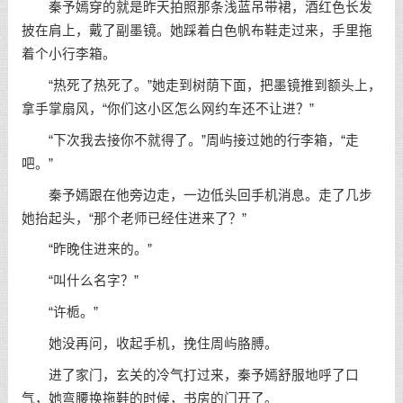
秦予嫣穿的就是昨天拍照那条浅蓝吊带裙，酒红色长发
披在肩上，戴了副墨镜。她踩着白色帆布鞋走过来，手里拖
着个小行李箱。
“热死了热死了。”她走到树荫下面，把墨镜推到额头上，
拿手掌扇风，“你们这小区怎么网约车还不让进？”
“下次我去接你不就得了。”周屿接过她的行李箱，“走
吧。”
秦予嫣跟在他旁边走，一边低头回手机消息。走了几步
她抬起头，“那个老师已经住进来了？”
“昨晚住进来的。”
“叫什么名字？”
“许栀。”
她没再问，收起手机，挽住周屿胳膊。
进了家门，玄关的冷气打过来，秦予嫣舒服地呼了口
气，她弯腰换拖鞋的时候，书房的门开了。