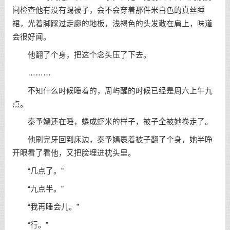
间检查他有没有踢被子，会不会穿着那件米白色的真丝睡
裙，光着脚踩过走廊的地板，浅褐色的头发散在肩上，味道
会很好闻。
他翻了个身，把这个念头压了下去。
………
不知什么时候睡着的，周屿醒的时候已经是周六上午九
点。
秦予嫣还在睡，蜷成虾米的样子，被子全被她卷走了。
他刷完牙回到床边，秦予嫣裹着被子翻了个身，她半睁
开眼看了看他，又把脸埋进枕头里。
“几点了。”
“九点半。”
“我再睡会儿。”
“行。”