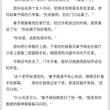
周屿站在两个女人中间，觉得这场景莫名有些发紧。他
拎起秦予嫣的行李箱，“先进屋吧，别在门口站着了。”
秦予嫣跟着他往客厅走，经过许栀身边的时候，她笑着
说了句：“你这裙子挺好看的。”
“你也是，这颜色很衬你。”
周屿把行李箱拎上楼，下来的时候看见秦予嫣坐在客厅
沙发上翘着二郎腿刷手机，裙摆滑到大腿中间也不在意。
许栀回书房去了，门半开着，能听见她跟周航轻声说话
的声音。
“这个老师挺漂亮的。”秦予嫣漫不经心地说，眼睛还盯着
手机屏幕。 周屿在她旁边坐下来，拿遥控器开电视，“还
可以吧。”
“什么叫还可以。”秦予嫣抬眼皮扫了他一眼，“我发现你
看她的眼神都躲躲闪闪的。”