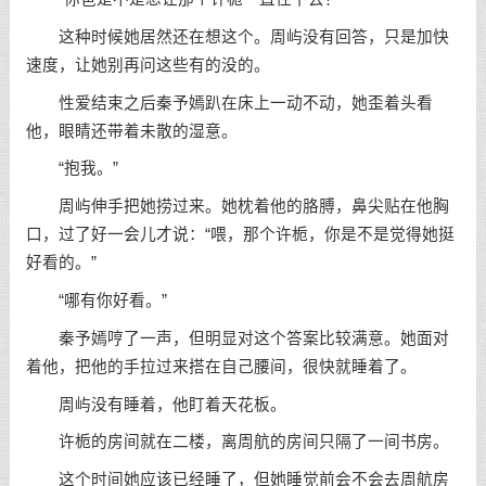
这种时候她居然还在想这个。周屿没有回答，只是加快
速度，让她别再问这些有的没的。
性爱结束之后秦予嫣趴在床上一动不动，她歪着头看
他，眼睛还带着未散的湿意。
“抱我。”
周屿伸手把她捞过来。她枕着他的胳膊，鼻尖贴在他胸
口，过了好一会儿才说：“喂，那个许栀，你是不是觉得她挺
好看的。”
“哪有你好看。”
秦予嫣哼了一声，但明显对这个答案比较满意。她面对
着他，把他的手拉过来搭在自己腰间，很快就睡着了。
周屿没有睡着，他盯着天花板。
许栀的房间就在二楼，离周航的房间只隔了一间书房。
这个时间她应该已经睡了，但她睡觉前会不会去周航房