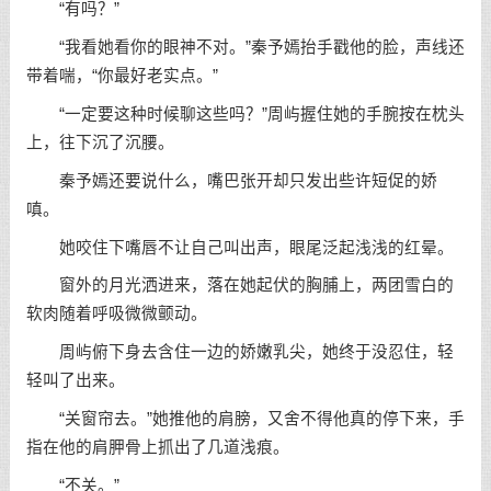
“有吗？”
“我看她看你的眼神不对。”秦予嫣抬手戳他的脸，声线还
带着喘，“你最好老实点。”
“一定要这种时候聊这些吗？”周屿握住她的手腕按在枕头
上，往下沉了沉腰。
秦予嫣还要说什么，嘴巴张开却只发出些许短促的娇
嗔。
她咬住下嘴唇不让自己叫出声，眼尾泛起浅浅的红晕。
窗外的月光洒进来，落在她起伏的胸脯上，两团雪白的
软肉随着呼吸微微颤动。
周屿俯下身去含住一边的娇嫩乳尖，她终于没忍住，轻
轻叫了出来。
“关窗帘去。”她推他的肩膀，又舍不得他真的停下来，手
指在他的肩胛骨上抓出了几道浅痕。
“不关。”