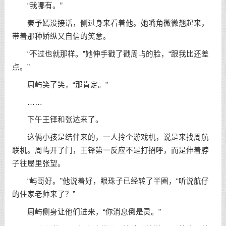
“我哪有。”
秦予嫣没接话，侧过身来看着他。她嘴角微微翘起来，
带着那种娇纵又自信的笑意。
“不过也就那样。”她伸手戳了戳周屿的脸，“跟我比还差
点。”
周屿笑了笑，“那肯定。”
……
下午王铎和张达来了。
这俩小孩是结伴来的，一人拎个游戏机，说是来找周航
联机。周屿开了门，王铎第一反应不是打招呼，而是伸着脖
子往屋里张望。
“屿哥好。”他说着好，眼珠子已经转了半圈，“听说航仔
的住家老师来了？”
周屿侧身让他们进来，“你消息倒是灵。”