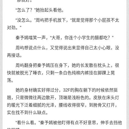
“那就好。”
“怎么了？”她抬起头看他。
“没怎么。”周屿把手机放下，“就是觉得那个小屁孩不太
对劲。”
秦予嫣嗤笑一声，“大哥，你连个小学生的醋都吃？”
周屿想说点什么，又觉得说出来显得自己太小心眼，没
再接话。
周屿翻身把秦予嫣压在身下，她的长发散在枕头上，很
快就被脱光了睡衣，只剩一条白色纯棉内裤挂在脚踝上晃
荡。
她的身材确实好得过分，32F的胸在躺下的时候依然挺
翘，只是微微往两边散开，顶端是浅粉色的。皮肤在床头灯
的暖光下泛着细腻的光泽，腰线收得很窄，到胯骨又打开，
实在找不到什么缺点。
“看什么看。”秦予嫣被他盯得有点不好意思，伸手去挡他