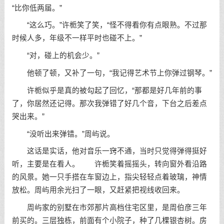
“比你低两届。”
“这么巧。”许栀笑了笑，“怪不得看你有点眼熟。不过那
时候人多，年级不一样平时也碰不上。”
“对，碰上的机会少。”
他顿了顿，又补了一句，“我记得艺术节上你弹过钢琴。”
许栀似乎是真的被勾起了回忆，“那都是好几年前的事
了，你居然还记得。那次我弹错了好几个音，下台之后差点
哭出来。”
“没听出来弹错。”周屿说。
这话是实话，他对音乐一窍不通，当时只觉得弹得挺好
听，主要是在看人。 许栀笑着摇摇头，转向窗外看沿路
的风景。她一只手搭在车窗边上，指尖轻轻点着玻璃，神情
放松。周屿用余光扫了一眼，又赶紧把视线收回来。
周屿家的别墅在市郊那片高档住宅区里，是周伯彦三年
前买的。三层独栋，前面有个小院子，种了几棵银杏树。房