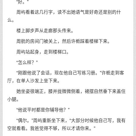
“好。”
周屿看着这几行字，读不出她语气是好奇还是别的什
么。
楼上脚步声从走廊那头传来。
周航的房间门被关上，然后许栀踩着楼梯下来。
周屿站起身，走到楼梯口。
“怎么样？”
“刚跟他说了会话，现在他自己写练习册。”许栀走到客
厅，在单人沙发上坐下来。
她坐姿很端正，膝并拢微微侧着，裙摆自然垂下来盖住
小腿。
“他说平时都是你辅导他？”
“偶尔。”周屿重新坐下来，“大部分时候他自己写，我有
空就看看。我爸觉得不够，所以才请你来。”