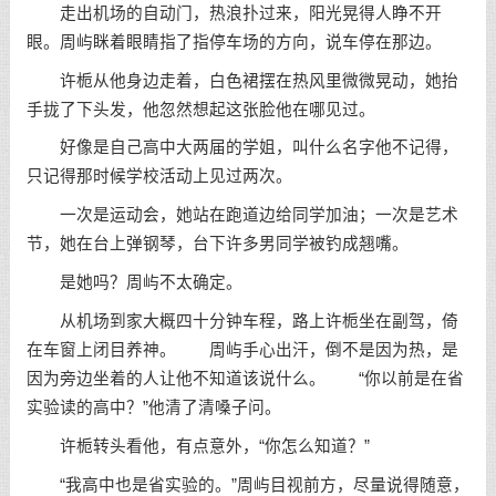
走出机场的自动门，热浪扑过来，阳光晃得人睁不开
眼。周屿眯着眼睛指了指停车场的方向，说车停在那边。
许栀从他身边走着，白色裙摆在热风里微微晃动，她抬
手拢了下头发，他忽然想起这张脸他在哪见过。
好像是自己高中大两届的学姐，叫什么名字他不记得，
只记得那时候学校活动上见过两次。
一次是运动会，她站在跑道边给同学加油；一次是艺术
节，她在台上弹钢琴，台下许多男同学被钓成翘嘴。
是她吗？周屿不太确定。
从机场到家大概四十分钟车程，路上许栀坐在副驾，倚
在车窗上闭目养神。 周屿手心出汗，倒不是因为热，是
因为旁边坐着的人让他不知道该说什么。 “你以前是在省
实验读的高中？”他清了清嗓子问。
许栀转头看他，有点意外，“你怎么知道？”
“我高中也是省实验的。”周屿目视前方，尽量说得随意，