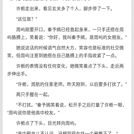
许栀走出来，看见玄关多了个人，脚步停了一下。
“这位是？”
周屿刚要开口，秦予嫣已经直起身来，一只手还搭在周
屿胳膊上，笑着说：“你好，我叫秦予嫣，是周屿的女朋友。”
她说这话的时候语气自然大方，笑容也是标准的社交微
笑，但周屿注意到她搭在自己胳膊上的手指收紧了一点。
许栀的表情没有任何变化，她微笑着点了下头，走近两
步伸出手。
“许栀，周航的住家老师。昨天刚到，以后要多打扰了。”
两只手握在一起。
“不打扰。”秦予嫣笑着说，松开手之后打量了许栀一眼，
“周屿说你是他高中校友。”
许栀点了下头，目光转向周屿。
“高中那会儿不认识，没想到现在住一个屋檐下了。”