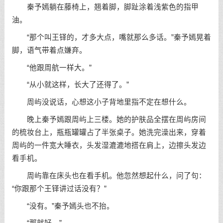
秦予嫣躺在藤椅上，翘着脚，脚趾涂着浅紫色的指甲
油。
“那个叫王铎的，才多大点，嘴就那么多话。”秦予嫣晃着
脚，语气带着点嫌弃。
“他跟周航一样大。”
“从小就这样，长大了还得了。”
周屿没说话，心想这小子背地里指不定在想什么。
晚上秦予嫣跟周屿上三楼。她的护肤品全摆在周屿房间
的梳妆台上，瓶瓶罐罐占了半张桌子。她洗完澡出来，穿着
周屿的一件宽大睡衣，头发湿漉漉地搭在肩上，边擦头发边
看手机。
周屿靠在床头也在看手机。他忽然想起什么，问了句：
“你跟那个王铎讲过话没有？”
“没有。”秦予嫣头也不抬。