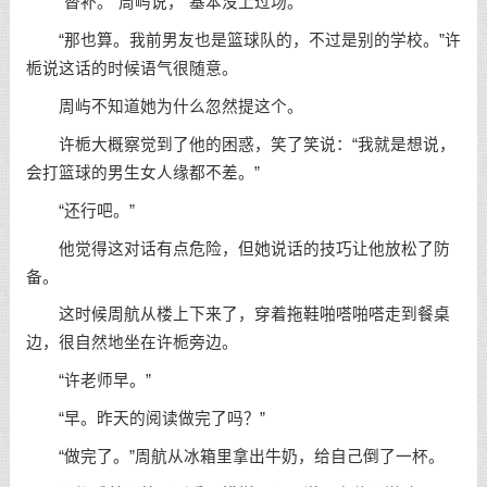
“替补。”周屿说，“基本没上过场。”
“那也算。我前男友也是篮球队的，不过是别的学校。”许
栀说这话的时候语气很随意。
周屿不知道她为什么忽然提这个。
许栀大概察觉到了他的困惑，笑了笑说：“我就是想说，
会打篮球的男生女人缘都不差。”
“还行吧。”
他觉得这对话有点危险，但她说话的技巧让他放松了防
备。
这时候周航从楼上下来了，穿着拖鞋啪嗒啪嗒走到餐桌
边，很自然地坐在许栀旁边。
“许老师早。”
“早。昨天的阅读做完了吗？”
“做完了。”周航从冰箱里拿出牛奶，给自己倒了一杯。