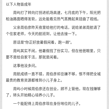
以下人物皆成年
周屿打了转向灯拐进机场高速，七月底的下午，阳光把
柏油路面晒得发软，远处能看见热气蒸腾起来扭曲了视线。
父亲周伯彦昨天夜里给他打的电话，说给弟弟周航请了
个住家老师，今天的航班到，让他去接一下。
原话是“你正好放暑假闲着，跑一趟”。
周屿其实不闲，他暑假找了份实习，但在他爸眼里，只
要不是给自家干活，那就是闲着。
这事他没多问。
周航成绩一直不错，周伯彦却总嫌不够，恨不得把全城
最贵的教育资源都堆到小儿子身上。
周屿小时候周伯彦还在创业，顾不上管他，现在钱赚够
了，转头开始精心培养小儿子。
一个能配得上周伯彦现在身份地位的儿子。