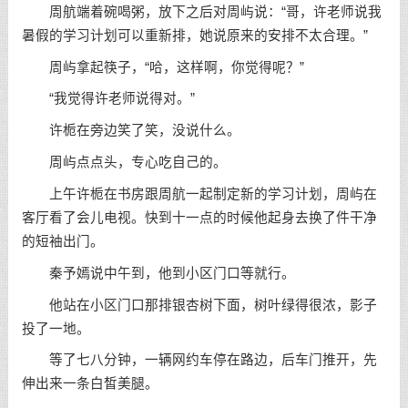
周航端着碗喝粥，放下之后对周屿说：“哥，许老师说我
暑假的学习计划可以重新排，她说原来的安排不太合理。”
周屿拿起筷子，“哈，这样啊，你觉得呢？”
“我觉得许老师说得对。”
许栀在旁边笑了笑，没说什么。
周屿点点头，专心吃自己的。
上午许栀在书房跟周航一起制定新的学习计划，周屿在
客厅看了会儿电视。快到十一点的时候他起身去换了件干净
的短袖出门。
秦予嫣说中午到，他到小区门口等就行。
他站在小区门口那排银杏树下面，树叶绿得很浓，影子
投了一地。
等了七八分钟，一辆网约车停在路边，后车门推开，先
伸出来一条白皙美腿。