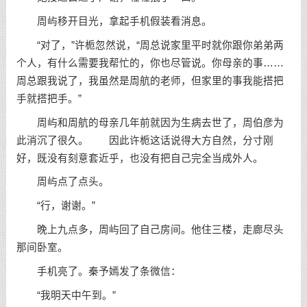
周屿移开目光，拿起手机假装看消息。
“对了，”许栀忽然说，“周总说家里平时就你跟你弟弟两
个人，有什么需要我帮忙的，你也尽管说。你母亲的事……
周总跟我说了，我虽然是周航的老师，但家里的事我能搭把
手就搭把手。”
周屿和周航的母亲几年前就因为生病去世了，周伯彦为
此消沉了很久。 因此许栀这话说得大方自然，分寸刚
好，既没有刻意套近乎，也没有把自己完全当成外人。
周屿点了点头。
“行，谢谢。”
晚上九点多，周屿回了自己房间。他住三楼，走廊尽头
那间卧室。
手机亮了。秦予嫣发了条微信：
“我明天中午到。”