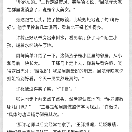
“那必须的。”王铎走路带风，笑嘻嘻地说，“周航昨天就
在群里发消息了，说是个大美女。”
张达跟在后头，推了推眼镜，比较规矩地说了句“屿哥
好”。他手里拎着几本漫画，看着比王铎老实得多。
许栀正好从书房出来倒水，看见客厅多了两个陌生小
孩，端着水杯站在原地。
周屿简单介绍了一下，这俩孩子是小区里的邻居，从小
和周航一块长大。 王铎马上走上去，仰着头看许栀，笑
得露出虎牙：“姐姐好！我是周航最好的朋友。周航昨晚就说
姐姐特别好看，今天一见果然是真的。”
许栀被逗得笑了笑，“你们好。”
张达也走上前来点了点头，然后很认真地问：“许老师教
哪几门课？” “主要是帮周航做整体学习规划。”许栀说，
“具体的功课辅导倒是其次。”
“那许老师以后会经常在家了。”王铎插嘴，眨眨眼睛，