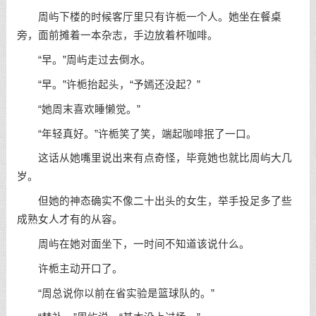
周屿下楼的时候客厅里只有许栀一个人。她坐在餐桌
旁，面前摊着一本杂志，手边放着杯咖啡。
“早。”周屿走过去倒水。
“早。”许栀抬起头，“予嫣还没起？”
“她周末喜欢睡懒觉。”
“年轻真好。”许栀笑了笑，端起咖啡抿了一口。
这话从她嘴里说出来有点奇怪，毕竟她也就比周屿大几
岁。
但她的神态确实不像二十出头的女生，举手投足多了些
成熟女人才有的从容。
周屿在她对面坐下，一时间不知道该说什么。
许栀主动开口了。
“周总说你以前在省实验是篮球队的。”