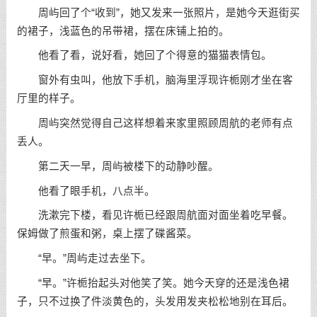
周屿回了个“收到”，她又发来一张照片，是她今天逛街买
的裙子，浅蓝色的吊带裙，摆在床铺上拍的。
他看了看，说好看，她回了个得意的猫猫表情包。
窗外有虫叫，他放下手机，脑海里浮现许栀刚才坐在客
厅里的样子。
周屿突然觉得自己这样想着来家里照顾周航的老师有点
丢人。
第二天一早，周屿被楼下的动静吵醒。
他看了眼手机，八点半。
洗漱完下楼，看见许栀已经跟周航面对面坐着吃早餐。
保姆做了煎蛋和粥，桌上摆了碟酱菜。
“早。”周屿走过去坐下。
“早。”许栀抬起头对他笑了笑。她今天穿的还是浅色裙
子，只不过换了件淡黄色的，头发用发夹松松地别在耳后。