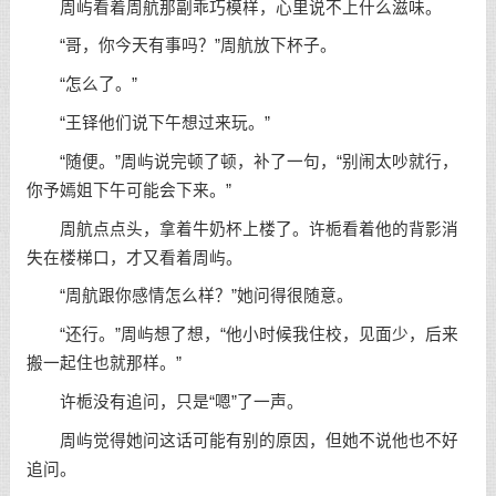
周屿看着周航那副乖巧模样，心里说不上什么滋味。
“哥，你今天有事吗？”周航放下杯子。
“怎么了。”
“王铎他们说下午想过来玩。”
“随便。”周屿说完顿了顿，补了一句，“别闹太吵就行，
你予嫣姐下午可能会下来。”
周航点点头，拿着牛奶杯上楼了。许栀看着他的背影消
失在楼梯口，才又看着周屿。
“周航跟你感情怎么样？”她问得很随意。
“还行。”周屿想了想，“他小时候我住校，见面少，后来
搬一起住也就那样。”
许栀没有追问，只是“嗯”了一声。
周屿觉得她问这话可能有别的原因，但她不说他也不好
追问。