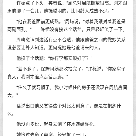
许栀点了下头，笑着说：“周总对周航期望很高。刚才跟
周航聊了一会儿，他挺聪明的，比同龄人成熟不少。”
“他在我爸面前更成熟。”周屿说，“对着我跟对着我爸是
两副面孔。” 许栀没有接这个话茬，只是轻轻笑了一下。
周屿意识到这话有点不合适，他跟他爸之间的微妙关系
没必要让外人知道，更何况她是他爸请来的人。
他换了个话题：“你行李都安顿好了？”
“差不多了，保姆阿姨都收拾完了。”许栀说，“你家房子
真大，我刚才差点走错走廊。”
“住久了就习惯了。我小时候住的房子还没现在周航房间
大。”
话说出口他又觉得这个对比太刻意了，像是在抱怨什
么。
他没再多说，起身去倒了杯水递给许栀。
她接过去道了声谢，轻轻抿了一口。