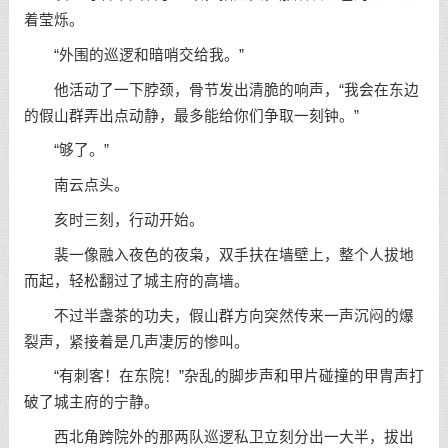
着莹烁。
“外围的巡逻和暗哨交给我。”
他活动了一下脖颈，骨节发出清脆的响声，“我会在东边
的假山群弄出点动静，最多能给你们争取一刻钟。”
“够了。”
南云点头。
亥时三刻，行动开始。
裴一像融入夜色的夜枭，双手扶在墙壁上，整个人拔地
而起，轻松翻过了城主府的高墙。
不过半盏茶的功夫，假山群方向突然传来一声沉闷的爆
裂声，紧接着是几声凄厉的惨叫。
“有刺客！在东院！”杂乱的脚步声和甲片碰撞的甲胄声打
破了城主府的宁静。
西北角跨院外的那两队巡逻私卫立刻分出一大半，拔出