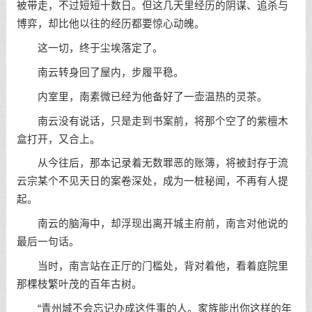
被带走，不过短短十数日。但这几天里经历的阴谋、追杀与
博弈，却比他以往的经历都要惊心动魄。
这一切，终于尘埃落定了。
南云转身回了屋内，步履平稳。
内室里，南素微已经为他备好了一壶温热的灵茶。
南云没有说话，只是走到书案前，将那个空了的紫檀木
盒打开，又合上。
从今往后，那本记录着无数罪恶的账簿，将被封存于流
云宗某个不见天日的案卷深处，成为一桩秘闻，不再有人提
起。
南云的脑海中，却浮现出离开城主府前，南言对他说的
最后一句话。
当时，南言站在正厅的门槛处，背对着他，看着庭院里
那棵枝繁叶茂的百年古树。
“青州城不会忘记办成这件事的人。家族能出你这样的年