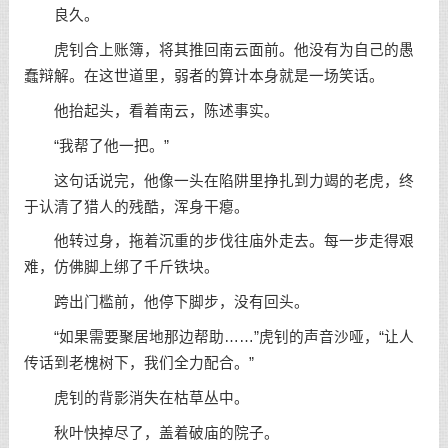
良久。
虎钊合上账簿，将其推回南云面前。他没有为自己的愚
蠢辩解。在这世道里，弱者的算计本身就是一场笑话。
他抬起头，看着南云，陈述事实。
“我帮了他一把。”
这句话说完，他像一头在陷阱里挣扎到力竭的老虎，终
于认清了猎人的残酷，浑身干瘪。
他转过身，拖着沉重的步伐往庙外走去。每一步走得艰
难，仿佛脚上绑了千斤铁块。
跨出门槛前，他停下脚步，没有回头。
“如果需要聚居地那边帮助……”虎钊的声音沙哑，“让人
传话到老槐树下，我们全力配合。”
虎钊的背影消失在枯草丛中。
秋叶快掉尽了，盖着破庙的院子。