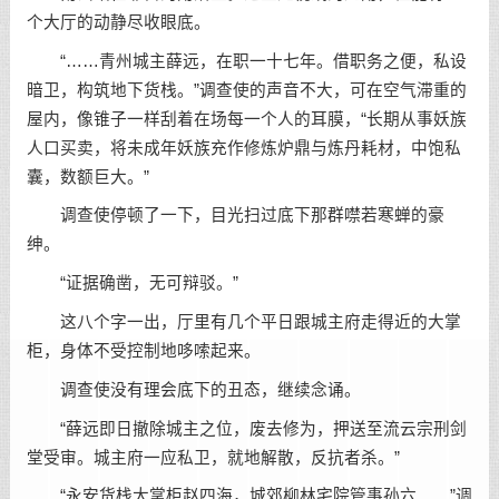
个大厅的动静尽收眼底。
“……青州城主薛远，在职一十七年。借职务之便，私设
暗卫，构筑地下货栈。”调查使的声音不大，可在空气滞重的
屋内，像锥子一样刮着在场每一个人的耳膜，“长期从事妖族
人口买卖，将未成年妖族充作修炼炉鼎与炼丹耗材，中饱私
囊，数额巨大。”
调查使停顿了一下，目光扫过底下那群噤若寒蝉的豪
绅。
“证据确凿，无可辩驳。”
这八个字一出，厅里有几个平日跟城主府走得近的大掌
柜，身体不受控制地哆嗦起来。
调查使没有理会底下的丑态，继续念诵。
“薛远即日撤除城主之位，废去修为，押送至流云宗刑剑
堂受审。城主府一应私卫，就地解散，反抗者杀。”
“永安货栈大掌柜赵四海，城郊柳林宅院管事孙六……”调