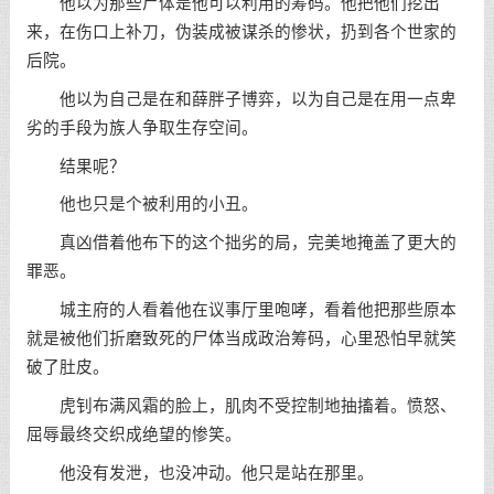
他以为那些尸体是他可以利用的筹码。他把他们挖出
来，在伤口上补刀，伪装成被谋杀的惨状，扔到各个世家的
后院。
他以为自己是在和薛胖子博弈，以为自己是在用一点卑
劣的手段为族人争取生存空间。
结果呢？
他也只是个被利用的小丑。
真凶借着他布下的这个拙劣的局，完美地掩盖了更大的
罪恶。
城主府的人看着他在议事厅里咆哮，看着他把那些原本
就是被他们折磨致死的尸体当成政治筹码，心里恐怕早就笑
破了肚皮。
虎钊布满风霜的脸上，肌肉不受控制地抽搐着。愤怒、
屈辱最终交织成绝望的惨笑。
他没有发泄，也没冲动。他只是站在那里。