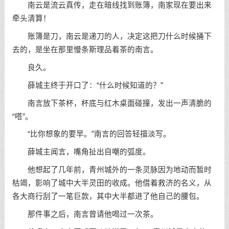
南云是流云真传，走在暗线找到账簿，南家现在要出来
牵头清算！
账簿是刀，南云是递刀的人，决定这把刀什么时候捅下
去的，是坐在那里慢条斯理品着茶的南言。
良久。
薛城主终于开口了：“什么时候知道的？”
南言放下茶杯，杯底与红木桌面碰撞，发出一声清脆的
“嗒”。
“比你想象的要早。”南言的回答轻描淡写。
薛城主闻言，嘴角扯出自嘲的弧度。
他想起了几年前，青州城外的一条灵脉因为地动而暂时
枯竭，影响了城中大半灵田的收成。他借着救济的名义，从
各大商行刮了一笔巨款，其中大半都进了他自己的腰包。
那件事之后，南言曾请他喝过一次茶。