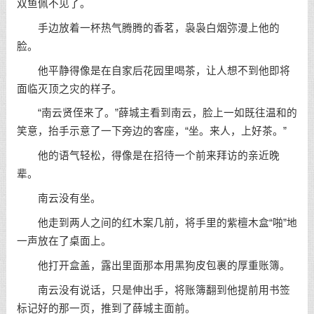
双鱼佩不见了。
手边放着一杯热气腾腾的香茗，袅袅白烟弥漫上他的
脸。
他平静得像是在自家后花园里喝茶，让人想不到他即将
面临灭顶之灾的样子。
“南云贤侄来了。”薛城主看到南云，脸上一如既往温和的
笑意，抬手示意了一下旁边的客座，“坐。来人，上好茶。”
他的语气轻松，得像是在招待一个前来拜访的亲近晚
辈。
南云没有坐。
他走到两人之间的红木案几前，将手里的紫檀木盒“啪”地
一声放在了桌面上。
他打开盒盖，露出里面那本用黑狗皮包裹的厚重账簿。
南云没有说话，只是伸出手，将账簿翻到他提前用书签
标记好的那一页，推到了薛城主面前。