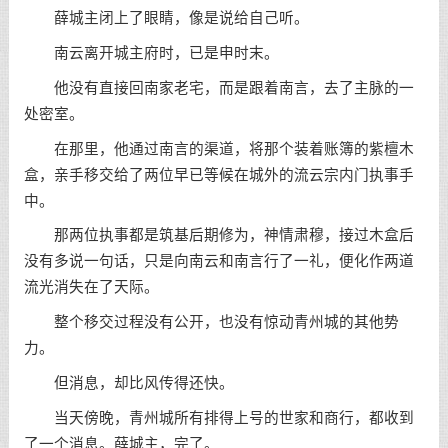
薛城主闭上了眼睛，像是说给自己听。
南云离开城主府时，已是申时末。
他没有直接回南家老宅，而是跟着南言，去了主脉的一
处密室。
在那里，他通过南言的渠道，将那个装着账簿的紫檀木
盒，亲手移交给了两位早已等候在城外的流云宗内门执事手
中。
那两位执事都是筑基后期修为，神情肃穆，接过木盒后
没有多说一句话，只是向南云和南言行了一礼，便化作两道
流光消失在了天际。
整个移交过程没有公开，也没有惊动青州城的其他势
力。
但消息，却比风传得还快。
当天傍晚，青州城所有排得上号的世家和商行，都收到
了一个消息。薛城主，完了。