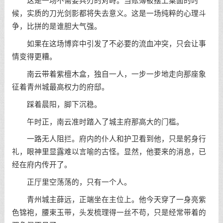
这是一场不需要兵刃的对峙。当账簿被摆上桌面的时
候，实质的刀光剑影都将失去意义。这是一场纯粹的心理斗
争，比拼的是谁胆大气强。
如果在这场博弈中引发了不必要的流血冲突，只会让事
情变得更糟。
南云带着紫檀木盒，独自一人，一步一步地走向那座象
征着青州城最高权力的府邸。
踩着晨阳，脚下沉稳。
午时正，南云准时踏入了城主府那高大的门槛。
一路无人阻拦。府内的仆人和护卫看到他，只是躬身行
礼，眼神里显露难以言喻的古怪。显然，他要来的消息，已
经在府内传开了。
正厅里空荡荡的，只有一个人。
青州城主薛远，正端坐在主位上。他今天穿了一身亮紫
色锦袍，腰束玉带，头发梳理得一丝不苟，只是经常带着的