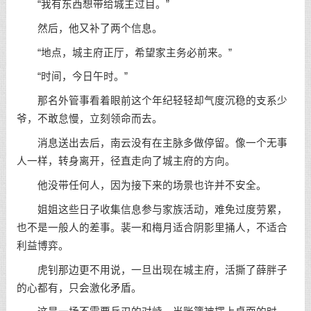
“我有东西想带给城主过目。”
然后，他又补了两个信息。
“地点，城主府正厅，希望家主务必前来。”
“时间，今日午时。”
那名外管事看着眼前这个年纪轻轻却气度沉稳的支系少
爷，不敢怠慢，立刻领命而去。
消息送出去后，南云没有在主脉多做停留。像一个无事
人一样，转身离开，径直走向了城主府的方向。
他没带任何人，因为接下来的场景也许并不安全。
姐姐这些日子收集信息参与家族活动，难免过度劳累，
也不是一般人的差事。裴一和梅月适合阴影里捅人，不适合
利益博弈。
虎钊那边更不用说，一旦出现在城主府，活撕了薛胖子
的心都有，只会激化矛盾。