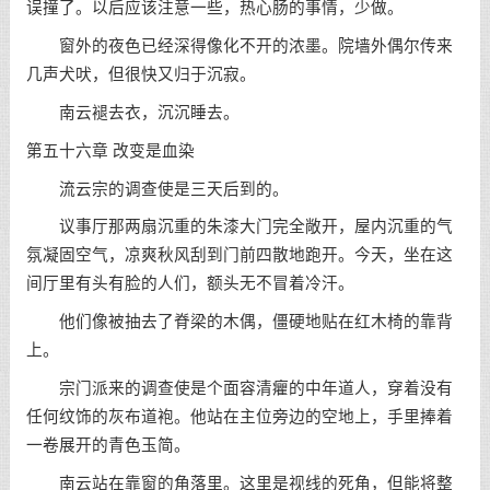
误撞了。以后应该注意一些，热心肠的事情，少做。
窗外的夜色已经深得像化不开的浓墨。院墙外偶尔传来
几声犬吠，但很快又归于沉寂。
南云褪去衣，沉沉睡去。
第五十六章 改变是血染
流云宗的调查使是三天后到的。
议事厅那两扇沉重的朱漆大门完全敞开，屋内沉重的气
氛凝固空气，凉爽秋风刮到门前四散地跑开。今天，坐在这
间厅里有头有脸的人们，额头无不冒着冷汗。
他们像被抽去了脊梁的木偶，僵硬地贴在红木椅的靠背
上。
宗门派来的调查使是个面容清癯的中年道人，穿着没有
任何纹饰的灰布道袍。他站在主位旁边的空地上，手里捧着
一卷展开的青色玉简。
南云站在靠窗的角落里。这里是视线的死角，但能将整