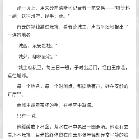
那一页上，用朱砂笔清晰地记录着一笔交易——“特等料
一副，送往州府，经手：薛。”
南云的视线越过账簿，看着薛城主，声音平淡地报出了
一连串地名。
“城西，永安货栈。”
“城郊，柳林废宅。”
“城主府私卫，每三日一班，子时出后门，经由王家巷，
运往城郊。”
每一个地名，每一个时间点，都掷地有声，砸在安静的
正厅里。
薛城主端着茶杯的手，在半空中凝滞。
只有一瞬。
他缓缓放下杯盏，茶水在杯中晃出一圈涟漪。他没有去
看那本账簿，目光始终停留在南云那张年轻却异常平静的脸