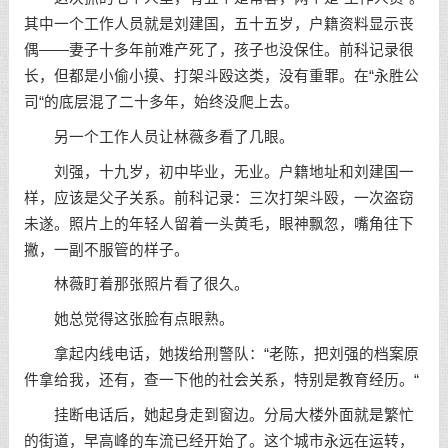
其中一个工作人员就是刘建国，五十五岁，户籍资料显示丧
偶——妻子十多年前难产死了，孩子也没保住。前科记录很
长，但都是小偷小摸、打架斗殴这类，没有重罪。在“永胜公
司“的底层混了二十多年，始终没爬上去。
另一个工作人员让林薇多看了几眼。
刘强，十九岁，初中毕业，无业。户籍地址和刘建国一
样，应该是父子关系。前科记录：三次打架斗殴，一次盗窃
未遂。照片上的年轻人留着一头黄毛，眼神飘忽，嘴角往下
撇，一副不服管的样子。
林薇盯着那张照片看了很久。
她总觉得这张脸有点眼熟。
拿起内线电话，她拨给刑警队：“老陈，把刘强的档案原
件拿给我，还有，查一下他的社会关系，特别是教育经历。“
挂断电话后，她起身走到窗边。分局大楼外面就是繁忙
的街道，早高峰的车流已经开始了。这个城市永远在运转，