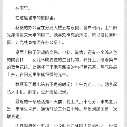
在雨里。
在这座城市的缝隙里。
林薇的办公室在分局大楼五楼东侧，窗户朝南，上午阳
光能洒进来大半间屋子。她喜欢明亮的环境，所以没拉百叶
窗，让光线直接照在办公桌上。
桌面上除了常规的文件、电脑、笔筒，还有一个浅灰色
的陶瓷杯——女儿林晓雯送的生日礼物，杯身上手绘着简单
的蓝色花纹。此刻杯子里泡着新换的枸杞菊花茶，热气袅袅
上升，在阳光里形成细微的光柱。
林薇看了眼电脑右下角的时间：上午九点二十。她拿起
私人手机，解锁，点开通话记录。
最近的一条通话是四天前，晚上八点十七分，来电显示
是一串陌生号码，通话时长三分四十秒。那是刘建国第一次
联系她。
内容很简短：汇报一些永胜公司外围人员的动向，说最