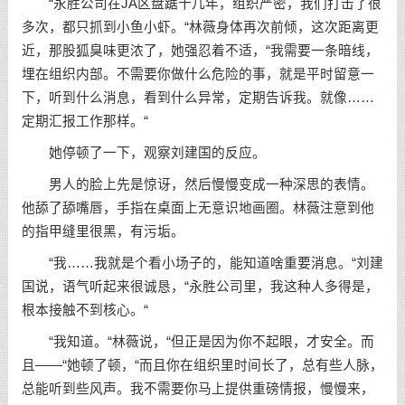
“永胜公司在JA区盘踞十几年，组织严密，我们打击了很
多次，都只抓到小鱼小虾。“林薇身体再次前倾，这次距离更
近，那股狐臭味更浓了，她强忍着不适，“我需要一条暗线，
埋在组织内部。不需要你做什么危险的事，就是平时留意一
下，听到什么消息，看到什么异常，定期告诉我。就像……
定期汇报工作那样。“
她停顿了一下，观察刘建国的反应。
男人的脸上先是惊讶，然后慢慢变成一种深思的表情。
他舔了舔嘴唇，手指在桌面上无意识地画圈。林薇注意到他
的指甲缝里很黑，有污垢。
“我……我就是个看小场子的，能知道啥重要消息。“刘建
国说，语气听起来很诚恳，“永胜公司里，我这种人多得是，
根本接触不到核心。“
“我知道。“林薇说，“但正是因为你不起眼，才安全。而
且——“她顿了顿，“而且你在组织里时间长了，总有些人脉，
总能听到些风声。我不需要你马上提供重磅情报，慢慢来，