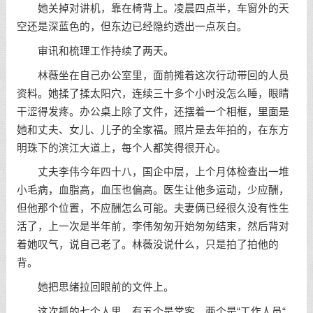
她关掉对讲机，靠在椅背上。凌晨四点半，车窗外的天
空还是深蓝色的，但东边已经隐约透出一点灰白。
审讯和梳理工作持续了两天。
林薇坐在自己办公室里，面前摊着这次行动带回的人员
资料。她揉了揉太阳穴，连续三十多个小时没怎么睡，眼睛
干涩得发疼。办公桌上除了文件，还摆着一个相框，里面是
她和丈夫、女儿、儿子的全家福。照片是去年拍的，在东方
明珠下的滨江大道上，每个人都笑得很开心。
丈夫李伟今年四十八，国企中层，上个月体检查出一堆
小毛病，血脂高，血压也偏高。医生让他多运动，少应酬，
但他那个位置，不应酬怎么可能。夫妻俩已经很久没有性生
活了，上一次是半年前，李伟匆匆开始匆匆结束，然后背对
着她叹气，说自己老了。林薇没说什么，只是拍了拍他的
背。
她把思绪拉回眼前的文件上。
这次抓的七个人里，有五个是常客，两个是“工作人员“。