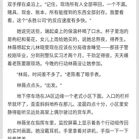
双手撑在桌沿上。“记住，现场所有人全部带回，一个不漏。
赌具、现金、账本，所有能搜到的东西全部封存。我要看
看，这个“永胜公司“的反应速度有多快。“
她说完这些，端起桌上的保温杯喝了口水。杯子里泡的
是枸杞和菊花，女儿上周给她买的，说她总熬夜，得养生。
林薇想起女儿林晓雯现在应该在分局宿舍睡觉——那孩子警
校刚毕业，分到刑警队实习才两个月，干劲足得很，天天缠
着老陈要跟现场。今晚的行动林薇没让她参加。
“林局，时间差不多了。“老陈看了眼手表。
林薇点点头。“出发。“
地下停车场在JA区边缘一个老式小区下面。入口的栏杆
早就坏了，歪歪斜斜地杵在那儿。凌晨四点十分，小区里安
静得能听见远处高架上偶尔驶过的货车声。
林薇坐在指挥车里，监控屏幕上显示着各个行动组传回
的实时画面。她没戴耳机，手里拿着对讲机，手指一下一下