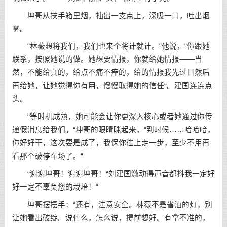
坤哥从扶手箱里烟，抽出一支点上，深吸一口，吐出烟
雾。
“林薇想将我们，我们也来个将计就计。“他说，“你跟她
联系，按照她说的做。她想要情报，你就给她情报——当
然，不能给真的，给点不痛不痒的，给的情报我先过目然后
再给她，让她觉得你有用，慢慢取得她的信任“。建国连连点
头。
“等时机成熟，她可能会让你更深入核心或者她通过你传
递假消息给我们。“坤哥的眼睛眯起来，“到时候……哈哈哈，
你好好干，这次要是成了，我保你往上走一步，至少不用再
看那个破停车场了。“
“谢谢坤哥！谢谢坤哥！“刘建国激动得声音都抖我一定好
好一定不辜负您的栽培！“
坤哥摆摆手：“还有，注意安全。林薇不是省油的灯，别
让她看出破绽。说什么，怎么说，提前想好。有拿不准的，