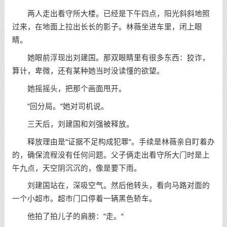
两人走出看守所大楼。已经是下午四点，阳光斜斜地照
过来，在地面上拉出长长的影子。林薇坐进车里，闭上眼
睛。
她眼前浮现出刘建国。那双眼睛里有很多东西：狡诈，
算计，卑微，还有某种她当时没读懂的欲望。
她摇摇头，把那个画面甩开。
“回分局。“她对司机说。
三天后，刘建国和刘强被释放。
释放理由是“证据不足构成犯罪“。手续是林薇亲自盯着办
的，确保流程没有任何问题。父子俩走出看守所大门时是上
午九点，天空阴沉沉的，像是要下雨。
刘建国站在，深吸空气。然后他转头，看向马路对面的
一个小超市。超市门口停着一辆黑色轿车。
他拍了拍儿子的肩膀：“走。“