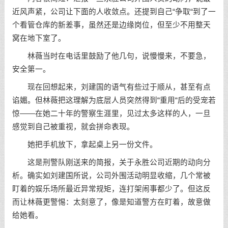
近风声紧，公司让下面的人收敛点。还提到自己“争取“到了一
个看管仓库的新差事，虽然还是边缘岗位，但至少不用整天
窝在地下室了。
林薇当时在电话里鼓励了他几句，说慢慢来，不要急，
安全第一。
现在回想起来，刘建国的语气有些过于顺从，甚至有点
谄媚。但林薇把这理解为底层人员突然得到“重用“后的受宠若
惊——在她二十年的警察生涯里，见过太多这样的人，一旦
感觉到自己被重视，就会拼命表现。
她把手机放下，拿起桌上另一份文件。
这是刑警队刚送来的简报，关于永胜公司近期的动向分
析。确实如刘建国所说，公司外围活动明显收缩，几个常被
盯着的娱乐场所最近异常规矩，连打架闹事都少了。但这反
而让林薇更警惕：太刻意了，像是知道警方在盯着，故意做
给她看。