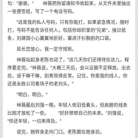
句：“谢谢。“ 林薇把拘留通知书收起来，从文件夹里抽出
一张便签纸，写了一个电话号码。
“这是我的私人号码，只有你能打，如果紧急情况，随时
打，号码不能告诉任何人，包括你组织里的“兄弟“，接过纸
条，刘建国小心翼翼地折好，塞进汗衫胸前的口袋。
局长您放心，我一定守规矩。
林薇站起身老陈也动了，“这几天你们还得待在这儿，程
序要走完。“林薇说，“大概三天后，会以证据不足释放。出去
后，该干嘛干嘛，别表现得反常。记住，你是我的线人，你
还是永胜公司看场子的老刘头。“
“明白，明白。“
林薇最后刘强一眼。年轻人依旧低着头，但肩膀的线条
比刚才放松了一些。 “好好想想自己的未来。“刘强说，
“你还年轻，一切来得及。“
说完，她转身走向门口。老陈跟在她身后。