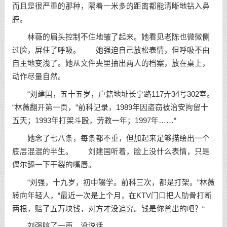
而且是很严重的那种，隔着一米多的距离都能清晰地钻入鼻
腔。
林薇的眉头控制不住地皱了起来。她看见老陈也微微侧
过脸，屏住了呼吸。 她强迫自己放松表情，但呼吸不由
自主地变浅了。她从文件夹里抽出两人的档案，放在桌上，
动作尽量自然。
“刘建国，五十五岁，户籍地址长宁路117弄34号302室。
“林薇翻开第一页，“前科记录，1989年因盗窃被治安拘留十
五天；1993年打架斗殴，劳教一年；1997年……“
她念了七八条，每条都不重，但加起来足够描绘出一个
底层混混的半生。 刘建国听着，脸上没什么表情，只是
偶尔舔一下干裂的嘴唇。
“刘强，十九岁，初中辍学。前科三次，都是打架。“林薇
转向年轻人，“最近一次是上个月，在KTV门口把人肋骨打断
两根，赔了五万块钱，对方才没追究。钱是你爸出的吧？“
刘强哼了一声，没说话。