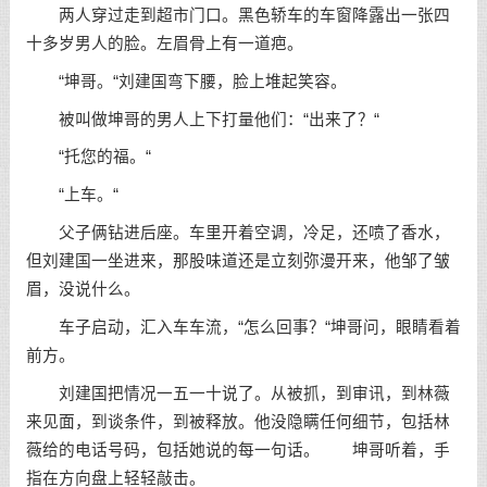
两人穿过走到超市门口。黑色轿车的车窗降露出一张四
十多岁男人的脸。左眉骨上有一道疤。
“坤哥。“刘建国弯下腰，脸上堆起笑容。
被叫做坤哥的男人上下打量他们：“出来了？“
“托您的福。“
“上车。“
父子俩钻进后座。车里开着空调，冷足，还喷了香水，
但刘建国一坐进来，那股味道还是立刻弥漫开来，他邹了皱
眉，没说什么。
车子启动，汇入车车流，“怎么回事？“坤哥问，眼睛看着
前方。
刘建国把情况一五一十说了。从被抓，到审讯，到林薇
来见面，到谈条件，到被释放。他没隐瞒任何细节，包括林
薇给的电话号码，包括她说的每一句话。 坤哥听着，手
指在方向盘上轻轻敲击。