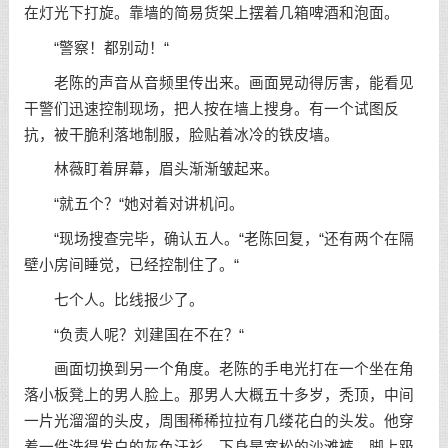
在灯光下打旋。靠墙的简易货架上摆着几箱啤酒和泡面。
“警察！都别动！“
老陈的声音从音频里传出来。画面晃动得厉害，能看见
干警们迅速控制现场，把人按在墙上搜身。有一个试图反
抗，被干脆利落地制服，脸贴着冰冷的铁皮墙。
林薇盯着屏幕，眉头渐渐皱起来。
“就五个？“她对着对讲机问。
“现场搜查完毕，确认五人。“老陈回复，“还有两个在隔
壁小房间睡觉，已经控制住了。“
七个人。比线报少了。
“负责人呢？刘建国在不在？“
画面切换到另一个角度。老陈的手电光打在一个坐在角
落小板凳上的男人脸上。那男人大概五十多岁，秃顶，中间
一片光溜溜的头皮，周围稀稀拉拉有几缕花白的头发。他穿
着一件洗得发白的灰色汗衫，下身是宽松的沙滩裤，脚上趿