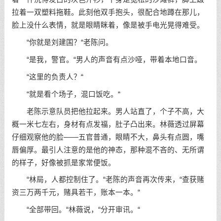
拉着一双塑料拖鞋。此刻他双手抱头，很配合地蹲在那儿，
脸上没什么表情，就是眼睛眯着，像是被手电光晃得难受。
“你就是刘建国？“老陈问。
“是我，警官。“男人的声音有点沙哑，带着本地口音。
“这里的负责人？“
“就是看个场子，混口饭吃。“
老陈示意队员把他拉起来。男人站直了，个子不高，大
概一米七左右，身材有点发福，肚子凸出来。林薇透过屏幕
仔细观察他的脸——五官普通，眼睛不大，鼻头有点圆，嘴
唇偏厚。最引人注意的是他的神态，那种混不吝的、无所谓
的样子，好像被抓是家常便饭。
“林局，人都控制住了。“老陈的声音再次传来，“查获赌
资三万两千元，赌具若干，账本一本。“
“全部带回。“林薇说，“分开审讯。“