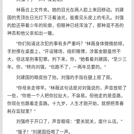
林薇合上文件夹。她的目光在两人脸上来回移动。刘建
国的秃顶在日光灯下泛着油光，能看见头皮上的毛孔。刘强
的脸还带着少年的轮廓，但眼神已经浑浊了，那种混不吝的
神态和他父亲如出一辙。
“你们知道这次犯的事有多严重吗？“林薇身体微微前倾，
手肘撑在桌面上，“开设赌场，组织赌博，涉案金额虽然不
大，但这是刑事犯罪。判下来，你，“她看着刘建国，“至少三
年。你，“转向刘强，“也跑不了，一两年总要的。“
刘建国的眼皮抬了抬。刘强的手指在腿上抠了抠。
“你母亲走得早。“林薇这句话是对刘强说的，声音放软了
一些，“你爸一个人把你拉扯大，不容易。但他走的是歪路，
你现在也跟着走歪路。十九岁，人生才刚开始，就想把青春
耗在监狱里？“
刘强终于开口了，声音粗哑：“要关就关，废什么话。“
“强子！“刘建国低喝了一声。