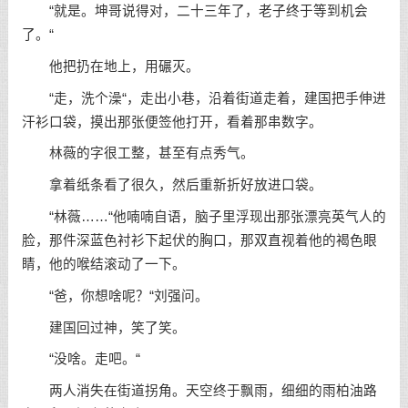
“就是。坤哥说得对，二十三年了，老子终于等到机会
了。“
他把扔在地上，用碾灭。
“走，洗个澡“，走出小巷，沿着街道走着，建国把手伸进
汗衫口袋，摸出那张便签他打开，看着那串数字。
林薇的字很工整，甚至有点秀气。
拿着纸条看了很久，然后重新折好放进口袋。
“林薇……“他喃喃自语，脑子里浮现出那张漂亮英气人的
脸，那件深蓝色衬衫下起伏的胸口，那双直视着他的褐色眼
睛，他的喉结滚动了一下。
“爸，你想啥呢？“刘强问。
建国回过神，笑了笑。
“没啥。走吧。“
两人消失在街道拐角。天空终于飘雨，细细的雨柏油路