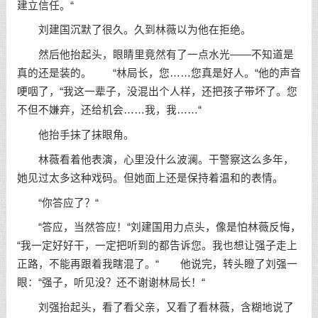
建立信任。“
刘建国沉默了很久。久到林薇以为他在拒绝。
然后他抬起头，眼睛里竟然有了一点水光——不知道是
真的还是装的。 “林局长，您……您真是好人。“他的声音
哽咽了，“我这一辈子，没混出个人样，还把孩子带坏了。您
不但不嫌弃，还给机会……我，我……“
他抬手抹了抹眼角。
林薇看着他表演，心里没什么波澜。干警察这么多年，
她见过太多这种戏码。但她面上还是保持着温和的表情。
“你答应了？“
“答应，当然答应！“刘建国用力点头，像是怕林薇反悔，
“我一定好好干，一定把听到的都告诉您。我也想让强子走上
正路，不能再跟着我瞎混了。“ 他说完，转头瞪了刘强一
眼：“强子，听见没？还不谢谢林局长！“
刘强抬起头，看了看父亲，又看了看林薇，含糊地说了