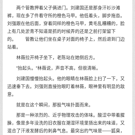
两个管教押着父子俩进门。刘建国还是那身汗衫沙滩
裤，现在多了件看守所的橙色马甲。他低着头，脚步拖沓。
刘强跟在他后面，穿着同样的橙色马甲，黄毛乱糟糟的，脸
上有几处淤青不知道是抓的时候弄的还是之前打架留下
的。 管教让他们坐在桌子对面的椅子上，然后退到门边
站着。
林薇拉开椅子坐下，老陈站在她侧后方。
“抬起头。“林薇说，声音不高，但很清晰。
刘建国慢慢抬起头。他的眼睛在林薇脸上扫了一下，又
迅速垂下去。刘强则直接抬眼盯着林薇，眼神里有明显的敌
意。
就是在这个瞬间，那股气味扑面而来。
那是一种浓烈的、近乎物理攻击的体味。酸涩中带着腥
臊，像是多年没洗的旧衣服在潮湿环境里捂出来的味道，又
混合了汗液发酵后的刺鼻气息。最突出的气味是——狐臭，