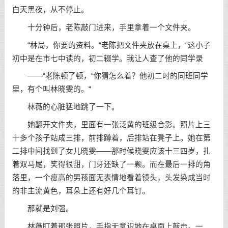
白天黑夜，从不停止。
十分钟后，老陈敲门进来，手里拿着一个文件夹。
“林局，你要的资料。“老陈把文件夹放在桌上，“这小子
初中是在市七中读的，初二辍学。我让人查了他的同学录
——“老陈顿了顿，“你猜怎么着？他初二时的同班同学
里，有个叫林晓雯的。“
林薇的心脏猛地跳了一下。
她翻开文件夹，里面有一张泛黄的班级合影。照片上三
十多个孩子站成三排，前排蹲着，后排站在凳子上。她在第
二排中间找到了女儿晓雯——那时候晓雯应该十三四岁，扎
着双马尾，笑得很甜，门牙还缺了一颗。而在最后一排的角
落里，一个瘦高的男孩面无表情地看着镜头，头发染成当时
的非主流黄色，耳朵上还有好几个耳钉。
那就是刘强。
林薇盯着那张照片，手指无意识地在桌面上敲击。一