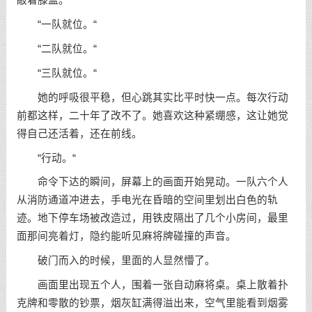
敲着膝盖。
“一队就位。“
“二队就位。“
“三队就位。“
她的呼吸很平稳，但心跳其实比平时快一点。每次行动
前都这样，二十年了改不了。她喜欢这种紧绷感，这让她觉
得自己还活着，还在前线。
“行动。“
命令下达的瞬间，屏幕上的画面开始晃动。一队六个人
从消防通道冲进去，手电光在昏暗的空间里划出白色的轨
迹。地下停车场被改造过，用铁皮隔出了几个小房间，最里
面那间亮着灯，隐约能听见麻将牌碰撞的声音。
破门而入的时候，里面的人显然懵了。
画面里出现五个人，围着一张自动麻将桌。桌上散着扑
克牌和零散的钞票，烟灰缸满得溢出来，空气里能看到烟雾