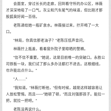
会面室，穿过长长的走廊，回到看守所的办公区，林薇
才深深地吸了一口气。灰尘和汽车尾气的味道，但比刚才那
股狐臭好闻一百倍。
老陈递给她一瓶矿泉水。林薇接过来，拧开喝了一大
口。
“林局，你真信那老油子？“老陈压低声音问。
林薇拧上瓶盖，看着窗外院子里晾晒的警褥。
“信不信不重要。“她说，这是目前唯一的突破口。永胜公
司铁板一块，我们试了那么多办法都打不进去。这根细线，
也许能出点什么。“
“人……“
“我知道。“林薇打断他，“但有时候，越是这样越容易让
人放松警惕。而且——“她顿了顿，“而且刘强那孩子。能拉一
把，就拉一把吧。“
老陈没再说什么。