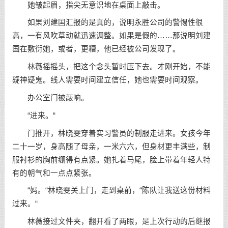
她皱起眉，指尖无意识地在桌面上敲击。
如果刘建国汇报的是真的，说明永胜公司的警惕性很
高，一有风吹草动就迅速调整。如果是假的……那说明刘建
国在敷衍她，或者，更糟，他已经被公司发现了。
林薇摇摇头，把这个念头暂时压下去。才刚开始，不能
疑神疑鬼。线人需要时间建立信任，她也需要时间观察。
办公室门被敲响。
“进来。“
门推开，林晓雯穿着实习警员的制服走进来。女孩今年
二十一岁，身高随了母亲，一米六六，但身材更丰满些，制
服衬衫的胸前绷得有点紧。她扎着马尾，脸上带着年轻人特
有的朝气和一点点紧张。
“妈。“林晓雯关上门，走到桌前，“陈队让我送这份材料
过来。“
林薇接过文件夹，翻开看了两眼，是上次行动的后继报