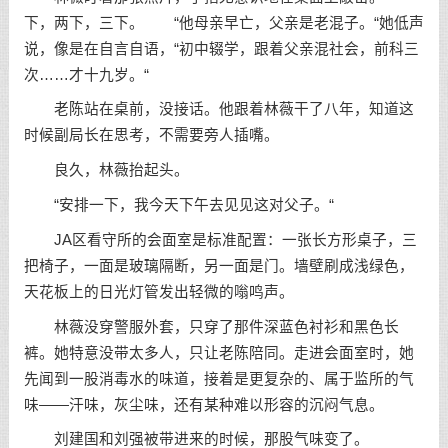
下，两下，三下。 “他母亲早亡，父亲是老混子。“她低声
说，像是在自言自语，“初中辍学，跟着父亲混社会，前科三
次……才十九岁。“
老陈站在桌前，没接话。他跟着林薇干了八年，知道这
时候副局长在思考，不需要旁人插嘴。
良久，林薇抬起头。
“安排一下，我今天下午去见见这对父子。“
JA区看守所的会面室是标准配置：一张长方形桌子，三
把椅子，一面是玻璃隔断，另一面是门。墙壁刷成浅绿色，
天花板上的日光灯管发出轻微的嗡鸣声。
林薇没穿警服外套，只穿了那件深蓝色衬衫和黑色长
裤。她特意没带太多人，只让老陈陪同。走进会面室时，她
先闻到一股消毒水的味道，接着是更复杂的、属于监所的气
味——汗味，灰尘味，还有某种难以形容的沉闷气息。
刘建国和刘强被带进来的时候，那股气味变了。