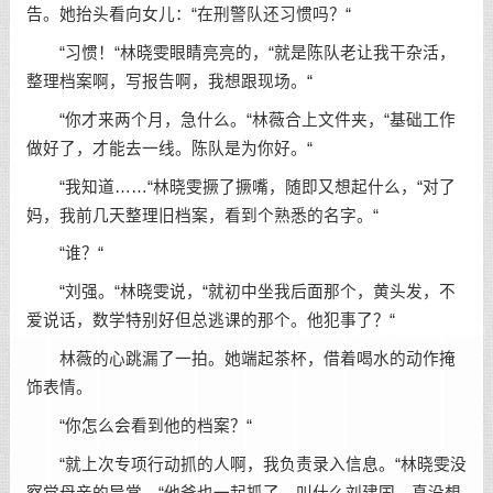
告。她抬头看向女儿：“在刑警队还习惯吗？“
“习惯！“林晓雯眼睛亮亮的，“就是陈队老让我干杂活，
整理档案啊，写报告啊，我想跟现场。“
“你才来两个月，急什么。“林薇合上文件夹，“基础工作
做好了，才能去一线。陈队是为你好。“
“我知道……“林晓雯撅了撅嘴，随即又想起什么，“对了
妈，我前几天整理旧档案，看到个熟悉的名字。“
“谁？“
“刘强。“林晓雯说，“就初中坐我后面那个，黄头发，不
爱说话，数学特别好但总逃课的那个。他犯事了？“
林薇的心跳漏了一拍。她端起茶杯，借着喝水的动作掩
饰表情。
“你怎么会看到他的档案？“
“就上次专项行动抓的人啊，我负责录入信息。“林晓雯没
察觉母亲的异常，“他爸也一起抓了，叫什么刘建国。真没想