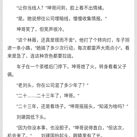
“让你当线人？“坤哥问到，脸上看不出情绪。
“是。她说想往公司埋暗线，慢慢收集情报。“
坤哥笑了，但笑声很冷。
“这个林薇，还真是锲而不舍“，他打了个转向灯，车子拐
进一条小路，“她搞了多少次行动，每次都雷声大雨点小“。看
来是急了，连这种货色都要拉拢。
车子在一个茶楼后门停下。坤哥熄了火，转身看着父子
俩。
“老刘头，你在公司混了多少年了？“
“二十……二十三年了，坤哥。“
“二十三年，还是看场子。“坤哥摇摇头，“知道为啥吗？“
刘建国低下头。
“因为你没本事，也没胆子。“坤哥说得直白，“但这次，
机会来了。“ 刘建国抬起头，眼睛里有了光。