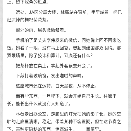
上，留下深色的斑点。
远处，JA区分局大楼，林薇站在窗前，手里端着一杯已
经凉掉的枸杞菊花茶。
窗外的雨，眉头微微皱着。
手机响了是丈夫李伟发来的微信，问她晚上回不回家吃
饭。她看了一眼，没有马上回复，想起刘建国那双眼睛。那
双眼睛里，除了狡诈和算计，到底还有什么？
把茶杯放在桌上，拿起外套该去开会了。
下敲打着玻璃窗，发出啪啦的声响。
这座城市还在运转。白天黑夜，从不停止。
而有些东西，一旦埋下，就会开始自己生长。往哪里
长，能长出什么就没有人知道了。
林薇走出办公室，走廊里的灯光把她的影子长。她的空
旷的走廊里清晰，稳定，带着某种不容置疑，但在这节奏之
下，某种更隐秘的东西，悄然滋生。 黑暗里。