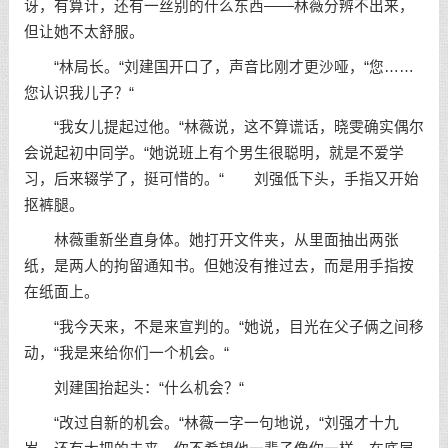
讶，有算计，还有一丝别的什么东西——林薇分辨不出来，
但让她不太舒服。
“林局长。“刘建国开口了，声音比刚才更沙哑，“您……
您认识我儿子？“
“我女儿提起过他。“林薇说，这不算谎话，晓雯确实偶尔
会说起初中同学。“她说班上有个男生很聪明，就是不爱学
习，后来辍学了，挺可惜的。“ 刘强低下头，手指又开始
抠裤腿。
林薇重新坐直身体。她打开文件夹，从里面抽出两张
纸，是两人的拘留通知书。但她没有推过去，而是用手指按
在纸面上。
“我今天来，不是来宣判的。“她说，目光在父子俩之间移
动，“我是来给你们一个机会。“
刘建国抬起头：“什么机会？“
“改过自新的机会。“林薇一字一句地说，“刘强才十九