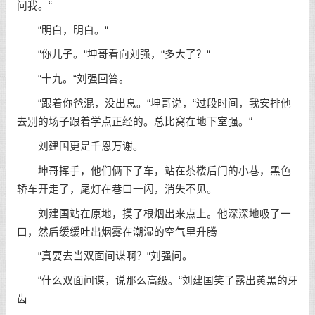
问我。“
“明白，明白。“
“你儿子。“坤哥看向刘强，“多大了？“
“十九。“刘强回答。
“跟着你爸混，没出息。“坤哥说，“过段时间，我安排他
去别的场子跟着学点正经的。总比窝在地下室强。“
刘建国更是千恩万谢。
坤哥挥手，他们俩下了车，站在茶楼后门的小巷，黑色
轿车开走了，尾灯在巷口一闪，消失不见。
刘建国站在原地，摸了根烟出来点上。他深深地吸了一
口，然后缓缓吐出烟雾在潮湿的空气里升腾
“真要去当双面间谍啊？“刘强问。
“什么双面间谍，说那么高级。“刘建国笑了露出黄黑的牙
齿