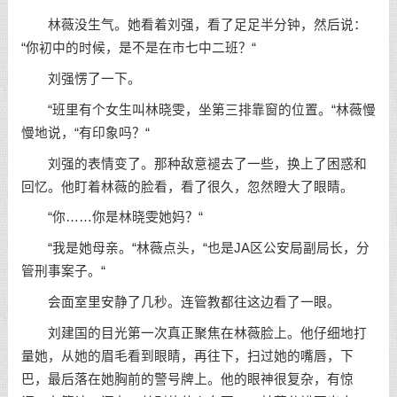
林薇没生气。她看着刘强，看了足足半分钟，然后说：
“你初中的时候，是不是在市七中二班？“
刘强愣了一下。
“班里有个女生叫林晓雯，坐第三排靠窗的位置。“林薇慢
慢地说，“有印象吗？“
刘强的表情变了。那种敌意褪去了一些，换上了困惑和
回忆。他盯着林薇的脸看，看了很久，忽然瞪大了眼睛。
“你……你是林晓雯她妈？“
“我是她母亲。“林薇点头，“也是JA区公安局副局长，分
管刑事案子。“
会面室里安静了几秒。连管教都往这边看了一眼。
刘建国的目光第一次真正聚焦在林薇脸上。他仔细地打
量她，从她的眉毛看到眼睛，再往下，扫过她的嘴唇，下
巴，最后落在她胸前的警号牌上。他的眼神很复杂，有惊