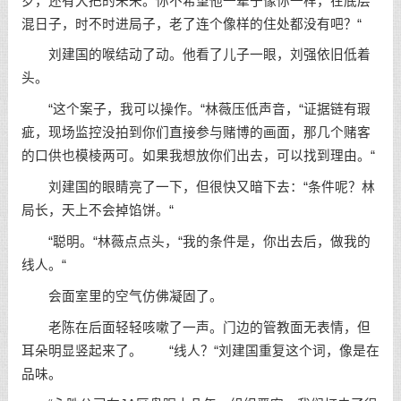
岁，还有大把的未来。你不希望他一辈子像你一样，在底层
混日子，时不时进局子，老了连个像样的住处都没有吧？“
刘建国的喉结动了动。他看了儿子一眼，刘强依旧低着
头。
“这个案子，我可以操作。“林薇压低声音，“证据链有瑕
疵，现场监控没拍到你们直接参与赌博的画面，那几个赌客
的口供也模棱两可。如果我想放你们出去，可以找到理由。“
刘建国的眼睛亮了一下，但很快又暗下去：“条件呢？林
局长，天上不会掉馅饼。“
“聪明。“林薇点点头，“我的条件是，你出去后，做我的
线人。“
会面室里的空气仿佛凝固了。
老陈在后面轻轻咳嗽了一声。门边的管教面无表情，但
耳朵明显竖起来了。 “线人？“刘建国重复这个词，像是在
品味。