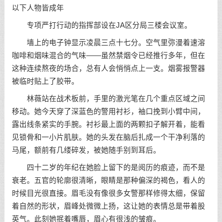
以下人物皆成年
专项严打行动的指挥部设在JA区分局三楼会议室。
墙上的电子钟显示凌晨三点十七分。空气里弥漫着速溶
咖啡和烟味混合的气味——虽然禁烟令已经推行多年，但在
这种连续熬夜的场合，总有人会悄悄点上一支。烟雾报警器
被临时贴上了胶带。
林薇站在战术板前，手里的激光笔在几个重点区域之间
移动。她今天穿了深蓝色的警用衬衫，袖口挽到小臂中间，
露出线条紧实的手腕。衬衫最上面的两颗扣子解开着，能看
见锁骨和一小片肌肤。她的头发在脑后扎成一个干净利落的
马尾，额前有几缕碎发，被她随手别到耳后。
四十二岁的年纪在她脸上留下的是阅历的痕迹，而不是
衰老。五官的轮廓很清晰，眼睛是那种偏深的褐色，看人的
时候目光很直接。眉毛没有像很多女警那样修得太细，保留
着自然的形状，眉峰处微微上扬，这让她的表情总是带着股
英气。此刻她抿着嘴唇，眉心有很浅的皱痕。