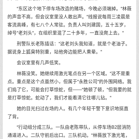
“东区这个地下停车场改造的赌场，今晚必须端掉。“林薇
的声音不高，但会议室里没人敢出声。“线报说每周三凌晨是
客流高峰，有七八个人常驻。负责人叫刘建国，五十五岁，
绰号“老刘头“，在组织里混了二十多年，一直没爬上去。“
刑警队长老陈插话：“这老刘头我知道，就是个老油子。
据说身上狐臭特别重，站他旁边能把人熏晕。“
会议室里有几声低笑。
林薇没笑。她继续用激光笔点在另一个区域。“这不是重
点。重点是这个点虽然小，但属于“永胜公司“的外围网络。我
们捣了它，可能会打草惊蛇，但——“她顿了顿，“但我要的就
是打草惊蛇。蛇动了，我们才能看清它往哪儿钻。“
她的目光扫过在场的人。有几个年轻干警下意识地挺直
了背。
“行动组分成三队。一队由老陈带队，从停车场B2层消防
通道进入。二队守前后出口。三队机动。“林薇放下激光笔，