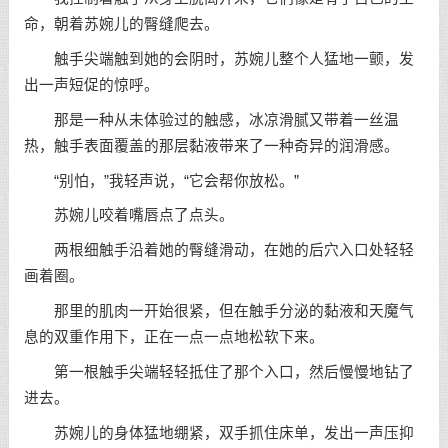
命，朝着苏婉儿的臀缝爬去。
触手尖端触到她的会阴时，苏婉儿整个人猛地一颤，发
出一声短促的惊呼。
那是一种从未体验过的触感，冰凉滑腻又带着一丝温
热，触手表面覆盖的那层黏液带来了一种奇异的润滑感。
“别怕，”我轻声说，“它会帮你放松。”
苏婉儿咬着嘴唇点了点头。
两根细触手沿着她的臀缝滑动，在她的后穴入口处轻轻
画着圈。
那里的肌肉一开始很紧，但在触手分泌的黏液和天魔气
息的双重作用下，正在一点一点地松软下来。
第一根触手尖端轻轻抵住了那个入口，然后慢慢地钻了
进去。
苏婉儿的身体猛地绷紧，双手抓住床单，发出一声压抑