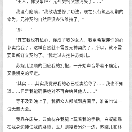
“主人，你没事吧？元神契约突然消失了……”
我没有隐瞒，“我散功重修了功法，现在只有筑基初期的
修为，元神契约自然是没办法维持了。”
“那……”
“其实我也有私心，你成了我的女人，我更希望连你的心
都卖给我了，这样自然就不需要元神契约了，所以，就不需
要重新订立契约了。”我走过去抱住苏婉儿。
苏婉儿温顺的回应我的拥抱，一开始声音带着不确定，
又慢慢变的坚定。
“其实……其实我觉得我的心已经卖给你了……我也不知
道……但是我能确保绝对不再会给其他人……”
等不及到晚上了，我把众人都喊到房间里，准备也试一
试无遮大会。
我靠在床头，云仙枕在我腿上玩着我的手指，白凝霜靠
在我身边搂住我的胳膊，玉儿则搂着另外一边，苏婉儿和林