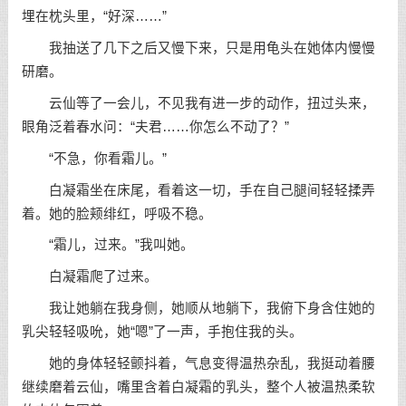
埋在枕头里，“好深……”
我抽送了几下之后又慢下来，只是用龟头在她体内慢慢
研磨。
云仙等了一会儿，不见我有进一步的动作，扭过头来，
眼角泛着春水问：“夫君……你怎么不动了？”
“不急，你看霜儿。”
白凝霜坐在床尾，看着这一切，手在自己腿间轻轻揉弄
着。她的脸颊绯红，呼吸不稳。
“霜儿，过来。”我叫她。
白凝霜爬了过来。
我让她躺在我身侧，她顺从地躺下，我俯下身含住她的
乳尖轻轻吸吮，她“嗯”了一声，手抱住我的头。
她的身体轻轻颤抖着，气息变得温热杂乱，我挺动着腰
继续磨着云仙，嘴里含着白凝霜的乳头，整个人被温热柔软