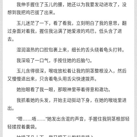
我伸手握住了玉儿的腰，她还以为我要发动进攻了，没
想到我把鸡巴拔了出来。
玉儿迷茫了一下，看了看我，立刻明白了我的意思，翻
过身面对着我，握住我沾满了她爱液的鸡巴，低头含了进
去。
湿润温热的口腔包裹上来，细长的舌头绕着龟头打转。
我深吸了一口气，手按住她的后脑勺。
玉儿含得很深，喉咙放松着让我的阴茎整根没入，然后
又慢慢退出来，只含着龟头用舌尖快速拨弄。
她抬眼看了我一眼，那眼神里带着得意和邀功。
我抓着她的头发，开始主动挺动下身，在她的喉咙里进
出。
“嗯……唔……”她发出含混的声音，手握住我阴茎根部轻
轻揉捏着囊袋。