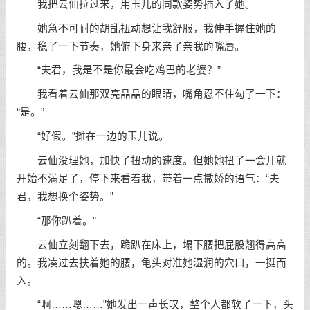
我把云仙拉过来，用玉儿的同款姿势插入了她。
她急不可耐的胡乱扭动想让我舒服，我伸手握住她的
腰，稳了一下节奏，她俯下身来亲了亲我的嘴唇。
“夫君，我是不是你最会吃鸡巴的老婆？”
我看着云仙那双亮晶晶的眼睛，嘴角忍不住勾了一下：
“是。”
“好假。”摊在一边的玉儿说。
云仙没理她，加快了扭动的速度。但她她扭了一会儿就
开始不满足了，停下来看着我，带着一点撒娇的语气：“夫
君，我想换个姿势。”
“那你趴着。”
云仙立刻翻下去，跪趴在床上，塌下腰把屁股翘得高高
的。我凑过去扶着她的腰，龟头对准她湿润的穴口，一挺而
入。
“啊……嗯……”她发出一声长叹，整个人都软了一下，头