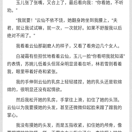
玉儿张了张嘴，又合上了，最后看向我：“你看她，不听
劝。”
“我就要！”云仙不依不饶，她翻身跨坐到我腰上，“夫
君，就让我试试嘛，就一次，一次就好。如果不舒服我以后
绝对不闹了。”
我看着云仙那副磨人的样子，又看了看旁边几个女人。
白凝霜有些担忧地看着云仙，玉儿一脸“你看吧我就知道”
的表情，苏婉儿低着头但耳朵明显竖着在听，林若雪则看着
我，眼里带着好奇和紧张。
我的手伸到云仙的乳房上轻轻揉捏，她的乳头还是软绵
绵的，很明显还没有起情欲。
然后我松开她的乳房，手掌往上滑，扣住了她的头顶。
云仙以为我要摸她的头发，甚至还微微仰起脸来蹭了蹭我的
掌心。
我没有摸她的头发，而是五指收紧，扣住她的颅骨，像