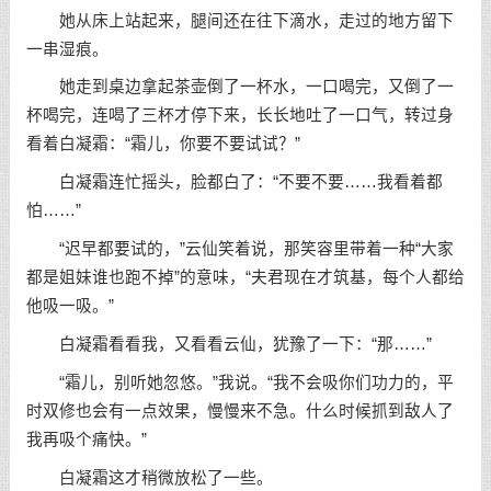
她从床上站起来，腿间还在往下滴水，走过的地方留下
一串湿痕。
她走到桌边拿起茶壶倒了一杯水，一口喝完，又倒了一
杯喝完，连喝了三杯才停下来，长长地吐了一口气，转过身
看着白凝霜：“霜儿，你要不要试试？”
白凝霜连忙摇头，脸都白了：“不要不要……我看着都
怕……”
“迟早都要试的，”云仙笑着说，那笑容里带着一种“大家
都是姐妹谁也跑不掉”的意味，“夫君现在才筑基，每个人都给
他吸一吸。”
白凝霜看看我，又看看云仙，犹豫了一下：“那……”
“霜儿，别听她忽悠。”我说。“我不会吸你们功力的，平
时双修也会有一点效果，慢慢来不急。什么时候抓到敌人了
我再吸个痛快。”
白凝霜这才稍微放松了一些。