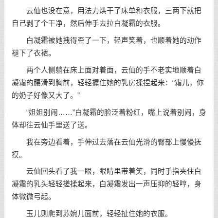
云仙也没在意，用法力烘干了床单和衣服，三两下就把
自己剥了个干净，然后伸手去拉白凝霜的衣服。
白凝霜被她拽得歪了一下，轻声笑着，也顺着她的动作
褪下了衣裙。
两个人侧躺在床上面对着面，云仙的手不老实地顺着白
凝霜的腰滑到胸前，轻轻握住她的乳房揉捏起来：“霜儿，你
的奶子好像又大了。”
“姐姐别闹……”白凝霜的脸泛着粉红，嘴上说着别闹，身
体却往云仙手里送了送。
我在旁边看着，手伸过去落在云仙光滑的臀部上慢慢抚
摸。
云仙回头看了我一眼，眼睛里带着笑，同时手指夹住白
凝霜的乳头轻轻搓揉起来，白凝霜发出一声压抑的轻哼，身
体微微弓起。
玉儿则爬到苏婉儿面前，轻轻扯住她的衣服。