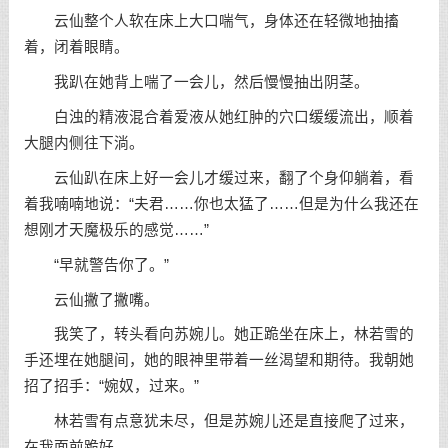
云仙整个人软在床上大口喘气，身体还在轻微地抽搐
着，闭着眼睛。
我趴在她背上喘了一会儿，然后慢慢抽出阴茎。
白浊的精液混合着爱液从她红肿的穴口缓缓流出，顺着
大腿内侧往下淌。
云仙趴在床上好一会儿才缓过来，翻了个身仰躺着，看
着我喃喃地说：“夫君……你也太猛了……但是为什么我还在
想刚才天魔极乐的感觉……”
“早就警告你了。”
云仙撇了撇嘴。
我笑了，转头看向苏婉儿。她正跪坐在床上，林若雪的
手还埋在她腿间，她的眼神里带着一丝渴望和期待。我朝她
招了招手：“婉奴，过来。”
林若雪有点意犹未尽，但是苏婉儿还是直接爬了过来，
在我面前跪好。