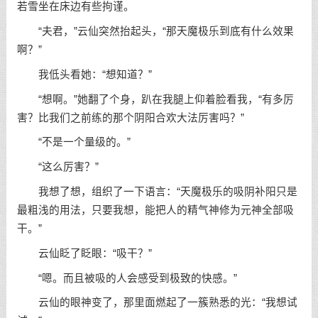
若雪坐在床边有些拘谨。
“夫君，”云仙突然抬起头，“那天魔极乐到底有什么效果
啊？”
我低头看她：“想知道？”
“想啊。”她翻了个身，趴在我腿上仰着脸看我，“有多厉
害？比我们之前练的那个阴阳合欢大法厉害吗？”
“不是一个量级的。”
“这么厉害？”
我想了想，组织了一下语言：“天魔极乐的吸阴补阳只是
最粗浅的用法，只要我想，能把人的精气神修为元神全部吸
干。”
云仙眨了眨眼：“吸干？”
“嗯。而且被吸的人会感受到极致的快感。”
云仙的眼神变了，那里面燃起了一簇熟悉的光：“我想试