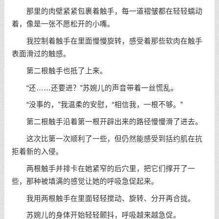
那里的肉壁紧紧包裹着触手，每一道褶皱都在轻轻蠕动
着，像是一张不愿松开的小嘴。
我控制着触手在里面慢慢旋转，感受着那些软肉在触手
表面滑过的触感。
第二根触手也抵了上来。
“还……还要进？”苏婉儿的声音带着一丝慌乱。
“没事的，”我温柔的安慰，“相信我，一根不够。”
第二根触手沿着第一根开辟出来的路径慢慢滑了进去。
这次比第一次顺利了一些，但仍然能感受到括约肌在抗
拒着新的入侵。
两根触手并排卡在她紧窄的后穴里，把它们撑开了一
些，那种被填满的感觉让她的呼吸急促起来。
我用两根触手在里面轻轻搅动、旋转、分开再合拢。
苏婉儿的身体开始轻轻颤抖，呼吸越来越急促。