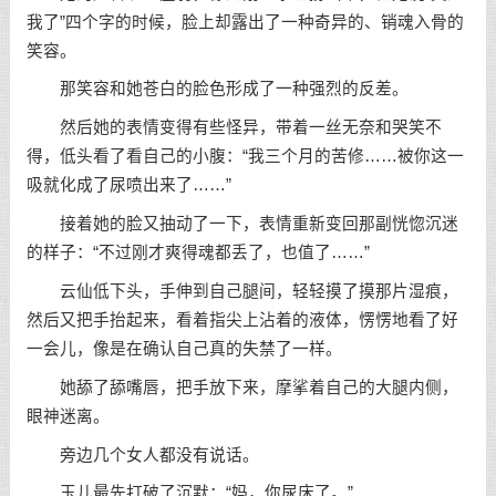
我了”四个字的时候，脸上却露出了一种奇异的、销魂入骨的
笑容。
那笑容和她苍白的脸色形成了一种强烈的反差。
然后她的表情变得有些怪异，带着一丝无奈和哭笑不
得，低头看了看自己的小腹：“我三个月的苦修……被你这一
吸就化成了尿喷出来了……”
接着她的脸又抽动了一下，表情重新变回那副恍惚沉迷
的样子：“不过刚才爽得魂都丢了，也值了……”
云仙低下头，手伸到自己腿间，轻轻摸了摸那片湿痕，
然后又把手抬起来，看着指尖上沾着的液体，愣愣地看了好
一会儿，像是在确认自己真的失禁了一样。
她舔了舔嘴唇，把手放下来，摩挲着自己的大腿内侧，
眼神迷离。
旁边几个女人都没有说话。
玉儿最先打破了沉默：“妈，你尿床了。”