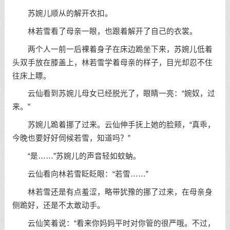
苏婉儿顺从的解开衣扣。
林若雪看了母亲一眼，也跟着解开了自己的衣裳。
两个人一前一后裸着身子在床边跪坐下来，苏婉儿低着
头双手放在膝盖上，林若雪学着母亲的样子，目光却忍不住
往床上瞟。
云仙看到苏婉儿母女已经脱光了，眼睛一亮：“婉奴，过
来。”
苏婉儿跪着挪了过来。云仙伸手抚上她的脸颊，“真乖，
今晚也要好好伺候若雪，知道吗？”
“是……”苏婉儿的声音轻如蚊蚋。
云仙看向林若雪眨眨眼：“若雪……”
林若雪还是有点羞涩，略带犹豫的挪了过来，在母亲身
侧跪好，还是不太敢动手。
云仙笑着说：“看来你妈妈平时对你管的很严哦。不过，