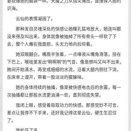
要捏爆她的脑袋一样。天魔之力从指尖涌出，直接探入她的
识海。
云仙的表情凝固了。
那种发自灵魂深处的快感让她瞳孔猛地放大，她连叫都
没来得及叫出来，身体就像被抽掉了所有骨头一样软了下
去，整个人瘫在我面前，头无力地向后仰着。
她双眼翻白，嘴唇半张着，一点唾液从嘴角滑落，挂在
下巴上，喉咙里发出“啊啊啊”的气音，像是想叫又叫不出来，
胯间开始滴水，再变成细细的水流，沿着大腿内侧往下淌，
在床单上漫开，带着一股淡淡的腥臊味。
她的身体持续的抽搐，像是被快感电击后的余震，每一
次抽搐都让那股水流更汹涌一些，直到彻底失禁。
我闭上眼，感受着吸取功力的快感。那感觉妙不可言，
差点让我停不下手来，还好我记得这是云仙，硬生生忍住
了。
我松开了手。