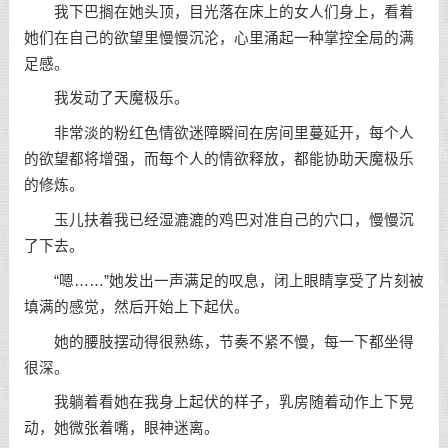
我下巴搁在她头顶，目光落在床上的女人们身上，看着
她们在自己的欲望里慢慢沉沦，心里涌起一种掌控全局的满
足感。
我发动了天魔极乐。
非常淡的粉红色情欲迷障瞬间在房间里蔓延开，每个人
的欲望都将增强，而每个人的情欲释放，都能协助天魔极乐
的修炼。
玉儿扶着我已经湿漉漉的鸡巴对准自己的穴口，慢慢沉
了下去。
“嗯……”她发出一声满足的叹息，闭上眼睛享受了片刻被
填满的感觉，然后开始上下起伏。
她的腰肢摆动得很熟练，节奏不紧不慢，每一下都坐得
很深。
我躺着看她在我身上起伏的样子，乳房随着动作上下晃
动，她微张着嘴，眼神迷离。