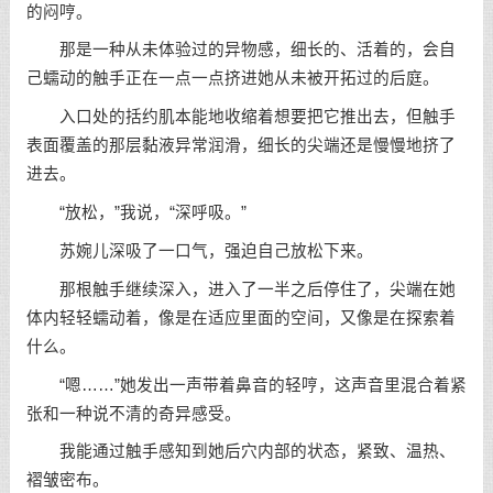
的闷哼。
那是一种从未体验过的异物感，细长的、活着的，会自
己蠕动的触手正在一点一点挤进她从未被开拓过的后庭。
入口处的括约肌本能地收缩着想要把它推出去，但触手
表面覆盖的那层黏液异常润滑，细长的尖端还是慢慢地挤了
进去。
“放松，”我说，“深呼吸。”
苏婉儿深吸了一口气，强迫自己放松下来。
那根触手继续深入，进入了一半之后停住了，尖端在她
体内轻轻蠕动着，像是在适应里面的空间，又像是在探索着
什么。
“嗯……”她发出一声带着鼻音的轻哼，这声音里混合着紧
张和一种说不清的奇异感受。
我能通过触手感知到她后穴内部的状态，紧致、温热、
褶皱密布。