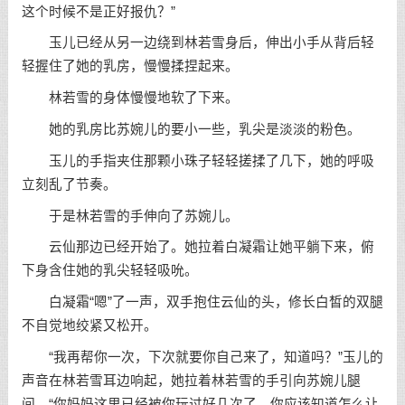
这个时候不是正好报仇？”
玉儿已经从另一边绕到林若雪身后，伸出小手从背后轻
轻握住了她的乳房，慢慢揉捏起来。
林若雪的身体慢慢地软了下来。
她的乳房比苏婉儿的要小一些，乳尖是淡淡的粉色。
玉儿的手指夹住那颗小珠子轻轻搓揉了几下，她的呼吸
立刻乱了节奏。
于是林若雪的手伸向了苏婉儿。
云仙那边已经开始了。她拉着白凝霜让她平躺下来，俯
下身含住她的乳尖轻轻吸吮。
白凝霜“嗯”了一声，双手抱住云仙的头，修长白皙的双腿
不自觉地绞紧又松开。
“我再帮你一次，下次就要你自己来了，知道吗？”玉儿的
声音在林若雪耳边响起，她拉着林若雪的手引向苏婉儿腿
间，“你妈妈这里已经被你玩过好几次了，你应该知道怎么让