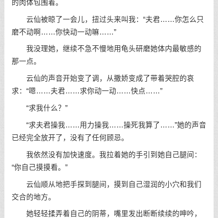
的肉体包围着。
云仙被晾了一会儿，扭过头来叫我：“夫君……你怎么只
磨不动啊……你快动一动嘛……”
我没理她，继续不急不慢地用龟头研磨她体内最敏感的
那一点。
云仙的声音开始变了调，从撒娇变成了带着哭腔的哀
求：“嗯……夫君……求你动一动……快点……”
“求我什么？”
“求夫君操我……用力操我……操死我算了……”她的声音
已经完全放开了，没有了任何顾忌。
我依然没有加快速度。我拉着她的手引到她自己腿间：
“你自己摸摸看。”
云仙顺从地把手探到腿间，摸到自己湿润的小穴和我们
交合的地方。
她轻轻揉弄着自己的阴蒂，嘴里发出断断续续的呻吟，