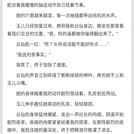
配合着我缓慢的抽送动作自己找着节奏。
她的穴里越来越湿，每一次抽插都带出咕叽的水声。
玉儿已经恢复过来，爬到我和云仙身边，跪坐在那里看
着我们交合的位置，“爸，妈的逼都被你操得翻出来了。”
云仙脸一红：“死丫头你说话能不能好听点……”
“我说的是事实。”
我笑了，终于加快了速度。
云仙的声音立刻碎成了断断续续的呻吟，再也顾不上和
玉儿斗嘴。
她的身体随着我的动作剧烈晃动着，乳房前后甩动。
玉儿伸手握住她晃动的乳房，轻轻揉捏。
云仙的身体猛地绷紧，发出一声拉长的呜咽，阴道开始
剧烈痉挛，收缩的肉壁紧紧绞着我的阴茎，在那阵剧烈的收
缩中，我抵住她的最深处，终于把精液尽数灌了进去。