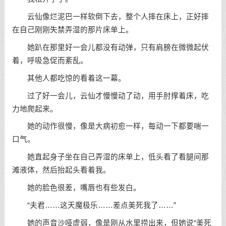
云仙像烂泥巴一样软倒下去，整个人摔在床上，正好摔
在自己刚刚失禁弄湿的那片床单上。
她趴在那里好一会儿都没有动弹，只有肩膀在微微起伏
着，呼吸急促而紊乱。
其他人都吃惊的看着这一幕。
过了好一会儿，云仙才慢慢动了动，用手肘撑着床，吃
力地爬起来。
她的动作很慢，像是大病初愈一样，每动一下都要喘一
口气。
她直起身子坐在自己弄湿的床单上，低头看了看腿间那
滩液体，然后抬起头看着我。
她的脸色很差，嘴唇也有些发白。
“夫君……这天魔极乐……差点美死我了……”
她的声音沙哑虚弱，像是刚从水里捞出来，但她说“美死