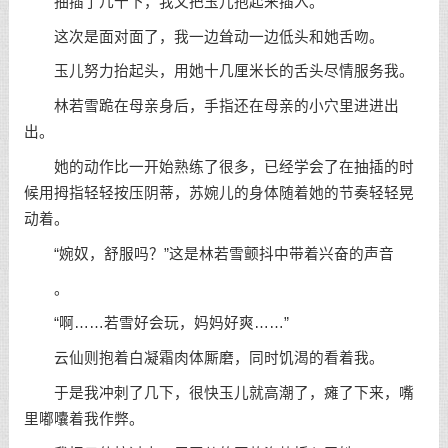
抽插了几十下，我又把玉儿抱起来插入。
这次是面对面了，我一边耸动一边低头和她舌吻。
玉儿努力抬起头，用她十几厘米长的舌头尽情服务我。
林若雪跪在母亲身后，手指还在母亲的小穴里进进出
出。
她的动作比一开始熟练了很多，已经学会了在抽插的时
候用拇指轻轻按压阴蒂，苏婉儿的身体随着她的节奏轻轻晃
动着。
“婉奴，舒服吗？”这是林若雪颤抖中带着兴奋的声音
。
“啊……若雪好会玩，妈妈好爽……”
云仙则抱着白凝霜肉体厮磨，同时饥渴的看着我。
于是我冲刺了几下，很快玉儿就高潮了，瘫了下来，嘴
里嘟囔着我作弊。