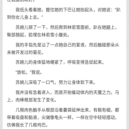
我低头看着她，握住她的下巴让她抬起头，对她说：“趴
到你女儿身上去。”
苏婉儿顿了一下，然后爬到林若雪面前，趴在她腿上，
臀部翘起，脸埋在林若雪小腹处。
我的手指先是沾了一点她自己的爱液，然后触碰那朵从
未被开发过的菊花。
苏婉儿的身体猛地绷紧了，呼吸变得急促起来。
“放松。”我说。
苏婉儿深吸了一口气，努力让身体软下来。
我并没有急着进入，而是开始催动体内的天魔之力。马
上，肉棒根部发生了变化。
几根肉色触手从根部沿着囊袋延伸出来，有粗有细，都
带着吸盘和黏液，尖端像龟头一样，一样在空中轻轻摆动，
仿佛我长了几根鸡巴。